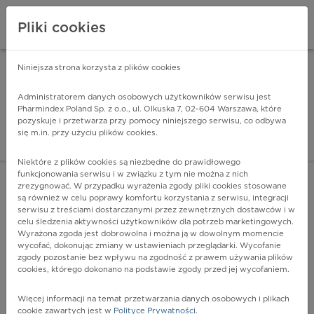
Pliki cookies
Niniejsza strona korzysta z plików cookies
Pharmindex Mobile
INSTALUJ
ZA DARMO - w Google Play
Administratorem danych osobowych użytkowników serwisu jest
Pharmindex Poland Sp. z o.o., ul. Olkuska 7, 02-604 Warszawa, które
pozyskuje i przetwarza przy pomocy niniejszego serwisu, co odbywa
Pharmindex - lider wi
się m.in. przy użyciu plików cookies.
ZALOGUJ SIĘ
ZAREJESTRUJ SIĘ
Niektóre z plików cookies są niezbędne do prawidłowego
funkcjonowania serwisu i w związku z tym nie można z nich
zrezygnować. W przypadku wyrażenia zgody pliki cookies stosowane
są również w celu poprawy komfortu korzystania z serwisu, integracji
serwisu z treściami dostarczanymi przez zewnętrznych dostawców i w
celu śledzenia aktywności użytkowników dla potrzeb marketingowych.
POKAŻ FILTRY
Wyrażona zgoda jest dobrowolna i można ją w dowolnym momencie
wycofać, dokonując zmiany w ustawieniach przeglądarki. Wycofanie
zgody pozostanie bez wpływu na zgodność z prawem używania plików
Pharmindex
cookies, którego dokonano na podstawie zgody przed jej wycofaniem.
lider wiedzy o lekach
Więcej informacji na temat przetwarzania danych osobowych i plikach
cookie zawartych jest w
Polityce Prywatności
.