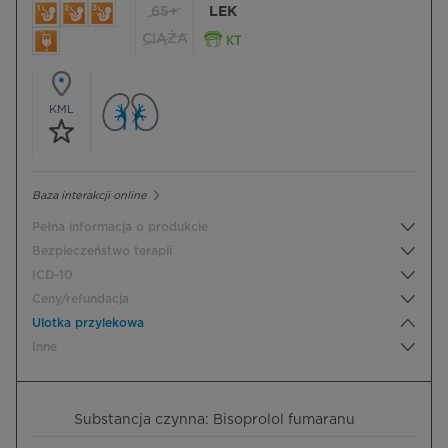
65+
LEK
CIĄŻA
KML
Baza interakcji online
Pełna informacja o produkcie
Bezpieczeństwo terapii
ICD-10
Ceny/refundacja
Ulotka przylekowa
Inne
Substancja czynna: Bisoprolol fumaranu