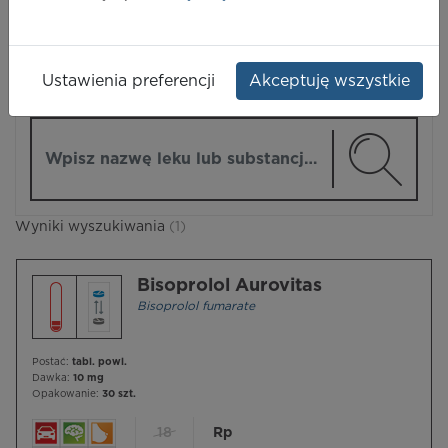
LEKI
Ustawienia preferencji
Akceptuję wszystkie
ZMIEŃ MODUŁ
Wpisz nazwę lub substancję czynną
Wyniki wyszukiwania
(1)
Bisoprolol Aurovitas
Bisoprolol fumarate
Postać:
tabl. powl.
Dawka:
10 mg
Opakowanie:
30 szt.
18
Rp