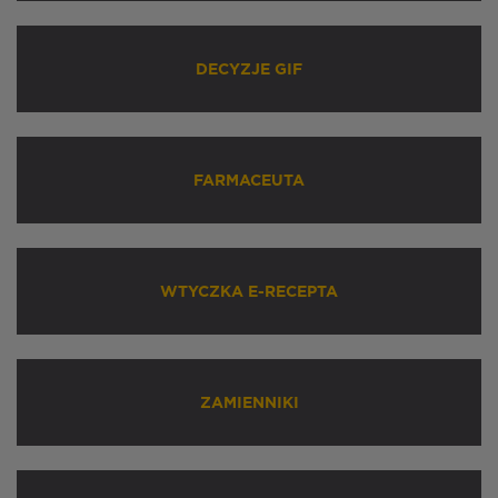
DECYZJE GIF
FARMACEUTA
WTYCZKA E-RECEPTA
ZAMIENNIKI