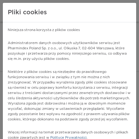
Pliki cookies
Niniejsza strona korzysta z plików cookies
Pharmindex Mobile
INSTALUJ
ZA DARMO - w Google Play
Administratorem danych osobowych użytkowników serwisu jest
Pharmindex Poland Sp. z o.o., ul. Olkuska 7, 02-604 Warszawa, które
pozyskuje i przetwarza przy pomocy niniejszego serwisu, co odbywa
Pharmindex - lider wi
się m.in. przy użyciu plików cookies.
ZALOGUJ SIĘ
ZAREJESTRUJ SIĘ
Niektóre z plików cookies są niezbędne do prawidłowego
funkcjonowania serwisu i w związku z tym nie można z nich
zrezygnować. W przypadku wyrażenia zgody pliki cookies stosowane
są również w celu poprawy komfortu korzystania z serwisu, integracji
serwisu z treściami dostarczanymi przez zewnętrznych dostawców i w
celu śledzenia aktywności użytkowników dla potrzeb marketingowych.
POKAŻ FILTRY
Wyrażona zgoda jest dobrowolna i można ją w dowolnym momencie
wycofać, dokonując zmiany w ustawieniach przeglądarki. Wycofanie
zgody pozostanie bez wpływu na zgodność z prawem używania plików
Pharmindex
cookies, którego dokonano na podstawie zgody przed jej wycofaniem.
lider wiedzy o lekach
Więcej informacji na temat przetwarzania danych osobowych i plikach
cookie zawartych jest w
Polityce Prywatności
.