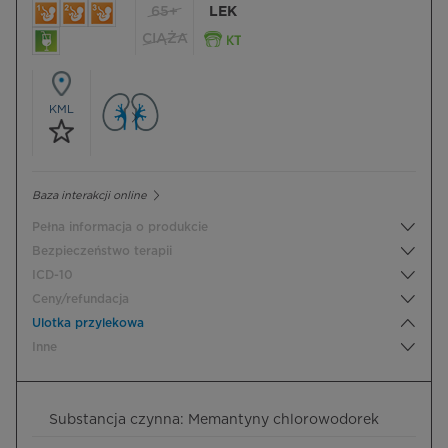
65+
LEK
CIĄŻA
KML
Baza interakcji online
Pełna informacja o produkcie
Bezpieczeństwo terapii
ICD-10
Ceny/refundacja
Ulotka przylekowa
Inne
Substancja czynna: Memantyny chlorowodorek