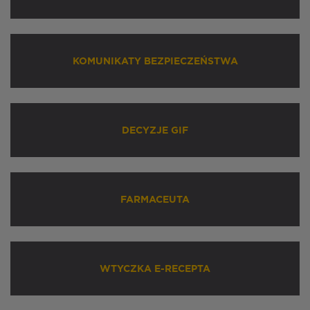
KOMUNIKATY BEZPIECZEŃSTWA
DECYZJE GIF
FARMACEUTA
WTYCZKA E-RECEPTA