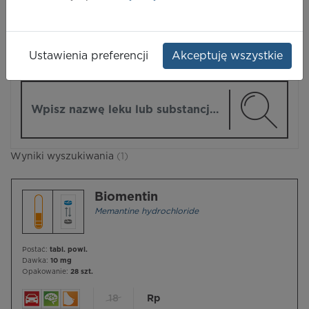
LEKI
Ustawienia preferencji
Akceptuję wszystkie
ZMIEŃ MODUŁ
Wpisz nazwę lub substancję czynną
Wyniki wyszukiwania
(1)
Biomentin
Memantine hydrochloride
Postać:
tabl. powl.
Dawka:
10 mg
Opakowanie:
28 szt.
18
Rp