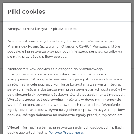
Pliki cookies
Niniejsza strona korzysta z plików cookies
Pharmindex Mobile
INSTALUJ
ZA DARMO - w Google Play
Administratorem danych osobowych użytkowników serwisu jest
Pharmindex Poland Sp. z o.o., ul. Olkuska 7, 02-604 Warszawa, które
pozyskuje i przetwarza przy pomocy niniejszego serwisu, co odbywa
Pharmindex - lider wi
się m.in. przy użyciu plików cookies.
ZALOGUJ SIĘ
ZAREJESTRUJ SIĘ
Niektóre z plików cookies są niezbędne do prawidłowego
funkcjonowania serwisu i w związku z tym nie można z nich
zrezygnować. W przypadku wyrażenia zgody pliki cookies stosowane
są również w celu poprawy komfortu korzystania z serwisu, integracji
serwisu z treściami dostarczanymi przez zewnętrznych dostawców i w
celu śledzenia aktywności użytkowników dla potrzeb marketingowych.
POKAŻ FILTRY
Wyrażona zgoda jest dobrowolna i można ją w dowolnym momencie
wycofać, dokonując zmiany w ustawieniach przeglądarki. Wycofanie
zgody pozostanie bez wpływu na zgodność z prawem używania plików
Pharmindex
cookies, którego dokonano na podstawie zgody przed jej wycofaniem.
lider wiedzy o lekach
Więcej informacji na temat przetwarzania danych osobowych i plikach
cookie zawartych jest w
Polityce Prywatności
.