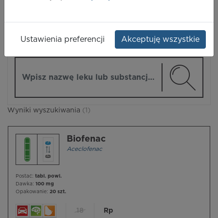
LEKI
Ustawienia preferencji
Akceptuję wszystkie
ZMIEŃ MODUŁ
Wpisz nazwę lub substancję czynną
Wyniki wyszukiwania
(1)
Biofenac
Aceclofenac
Postać:
tabl. powl.
Dawka:
100 mg
Opakowanie:
20 szt.
18
Rp