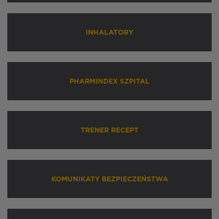
INHALATORY
PHARMINDEX SZPITAL
TRENER RECEPT
KOMUNIKATY BEZPIECZEŃSTWA