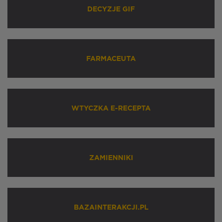
DECYZJE GIF
FARMACEUTA
WTYCZKA E-RECEPTA
ZAMIENNIKI
BAZAINTERAKCJI.PL