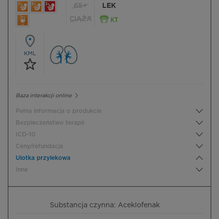
65+
LEK
CIĄŻA
KML
Baza interakcji online
Pełna informacja o produkcie
Bezpieczeństwo terapii
ICD-10
Ceny/refundacja
Ulotka przylekowa
Inne
Substancja czynna: Aceklofenak