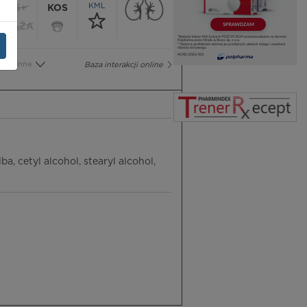
KML
65+
KOS
CIĄŻA
Inne
Baza interakcji online
a, cetyl alcohol, stearyl alcohol,