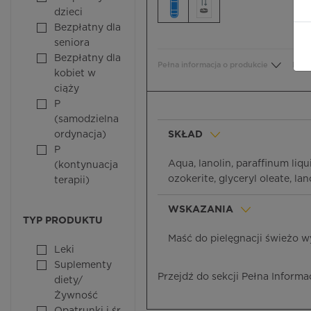
dzieci
Bezpłatny dla
seniora
Bezpłatny dla
Pełna informacja o produkcie
Bezp
kobiet w
ciąży
P
(samodzielna
ordynacja)
SKŁAD
P
Aqua, lanolin, paraffinum liqu
(kontynuacja
ozokerite, glyceryl oleate, la
terapii)
WSKAZANIA
TYP PRODUKTU
Maść do pielęgnacji świeżo w
Leki
Suplementy
Przejdź do sekcji Pełna Informa
diety/
Żywność