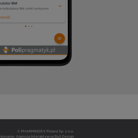
© PHARMINDEX Poland Sp. z o.o.
wykonanie:
Agencja Interaktywna Bull Design