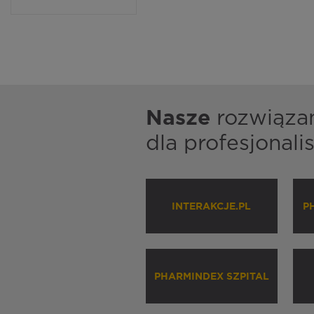
Nasze
rozwiąza
dla profesjonal
INTERAKCJE.PL
P
PHARMINDEX SZPITAL