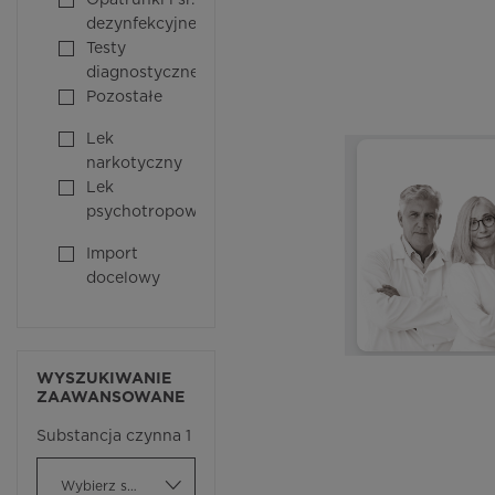
Opatrunki i śr.
dezynfekcyjne
Testy
diagnostyczne
Pozostałe
Lek
narkotyczny
Lek
psychotropowy
Import
docelowy
WYSZUKIWANIE
ZAAWANSOWANE
Substancja czynna 1
Wybierz substancję czynną