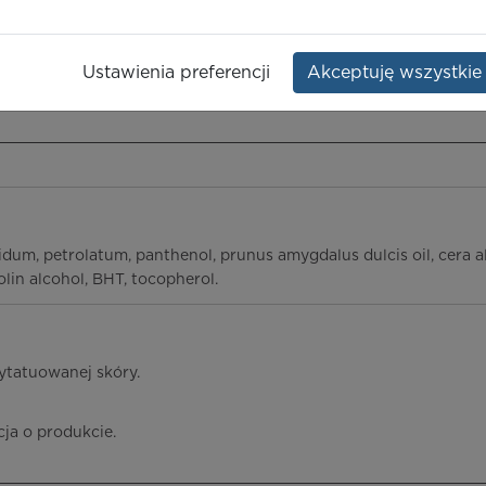
Opakowanie:
tuba 50 g
Ustawienia preferencji
Akceptuję wszystkie
ieczeństwo terapii
ICD-10
Ceny/refundacja
Ulotka przylekowa
idum, petrolatum, panthenol, prunus amygdalus dulcis oil, cera alb
nolin alcohol, BHT, tocopherol.
ytatuowanej skóry.
cja o produkcie.