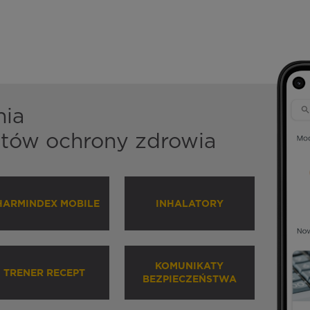
nia
istów ochrony zdrowia
HARMINDEX MOBILE
INHALATORY
KOMUNIKATY
TRENER RECEPT
BEZPIECZEŃSTWA