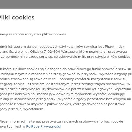
edzy o lekach
WISY PHARMINDEX
DATA LICENSING
SKLEP
Pliki cookies
iniejsza strona korzysta z plików cookies
Pharmindex
dministratorem danych osobowych użytkowników serwisu jest Pharmindex
oland Sp. z o.o., ul. Olkuska 7, 02-604 Warszawa, które pozyskuje i przetwarza
lider wiedzy o lekach
rzy pomocy niniejszego serwisu, co odbywa się m.in. przy użyciu plików cookies.
iektóre z plików cookies są niezbędne do prawidłowego funkcjonowania serwisu 
ę lub substancję czynną
 związku z tym nie można z nich zrezygnować. W przypadku wyrażenia zgody pli
ookies stosowane są również w celu poprawy komfortu korzystania z serwisu,
ntegracji serwisu z treściami dostarczanymi przez zewnętrznych dostawców i w
elu śledzenia aktywności użytkowników dla potrzeb marketingowych. Wyrażona
goda jest dobrowolna i można ją w dowolnym momencie wycofać, dokonując
miany w ustawieniach przeglądarki. Wycofanie zgody pozostanie bez wpływu na
godność z prawem używania plików cookies, którego dokonano na podstawie
gody przed jej wycofaniem.
ięcej informacji na temat przetwarzania danych osobowych i plikach cookie
 Tattoo
Postać:
maść
awartych jest w
Polityce Prywatności
.
Dawka: