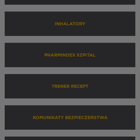
INHALATORY
PHARMINDEX SZPITAL
TRENER RECEPT
KOMUNIKATY BEZPIECZEŃSTWA