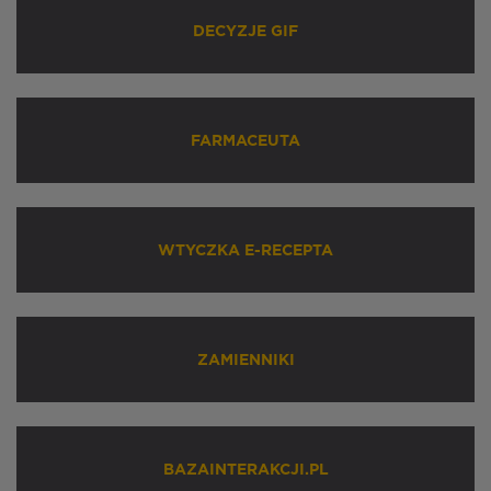
DECYZJE GIF
FARMACEUTA
WTYCZKA E-RECEPTA
ZAMIENNIKI
BAZAINTERAKCJI.PL