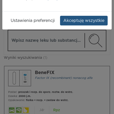
LEKI
Ustawienia preferencji
Akceptuję wszystkie
ZMIEŃ MODUŁ
Wpisz nazwę lub substancję czynną
Wyniki wyszukiwania
(1)
BeneFIX
Factor IX (recombinant) nonacog alfa
Postać:
proszek i rozp. do sporz. roztw. do wstrz.
Dawka:
2000 j.m.
Opakowanie:
fiolka + rozp. + zestaw do wstrz.
18
Rpz