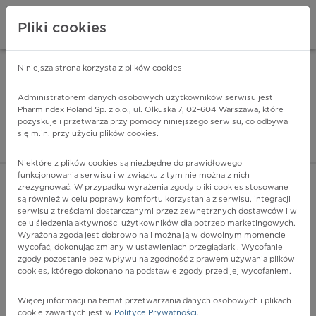
Pliki cookies
Niniejsza strona korzysta z plików cookies
Pharmindex Mobile
INSTALUJ
ZA DARMO - w Google Play
Administratorem danych osobowych użytkowników serwisu jest
Pharmindex Poland Sp. z o.o., ul. Olkuska 7, 02-604 Warszawa, które
pozyskuje i przetwarza przy pomocy niniejszego serwisu, co odbywa
Pharmindex - lider wi
się m.in. przy użyciu plików cookies.
ZALOGUJ SIĘ
ZAREJESTRUJ SIĘ
Niektóre z plików cookies są niezbędne do prawidłowego
funkcjonowania serwisu i w związku z tym nie można z nich
zrezygnować. W przypadku wyrażenia zgody pliki cookies stosowane
są również w celu poprawy komfortu korzystania z serwisu, integracji
serwisu z treściami dostarczanymi przez zewnętrznych dostawców i w
celu śledzenia aktywności użytkowników dla potrzeb marketingowych.
POKAŻ FILTRY
Wyrażona zgoda jest dobrowolna i można ją w dowolnym momencie
wycofać, dokonując zmiany w ustawieniach przeglądarki. Wycofanie
zgody pozostanie bez wpływu na zgodność z prawem używania plików
Pharmindex
cookies, którego dokonano na podstawie zgody przed jej wycofaniem.
lider wiedzy o lekach
Więcej informacji na temat przetwarzania danych osobowych i plikach
cookie zawartych jest w
Polityce Prywatności
.