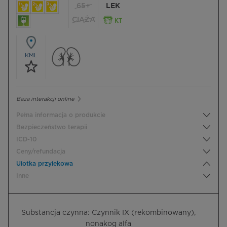
65+
LEK
CIĄŻA
KML
Baza interakcji online
Pełna informacja o produkcie
Bezpieczeństwo terapii
ICD-10
Ceny/refundacja
Ulotka przylekowa
Inne
Substancja czynna: Czynnik IX (rekombinowany),
nonakog alfa