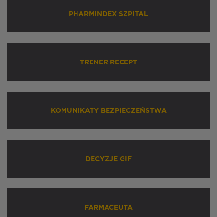
PHARMINDEX SZPITAL
TRENER RECEPT
KOMUNIKATY BEZPIECZEŃSTWA
DECYZJE GIF
FARMACEUTA