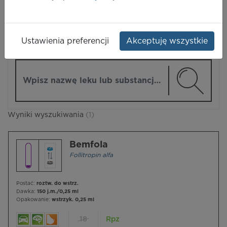
LEKI
Ustawienia preferencji
Akceptuję wszystkie
ZMIEŃ MODUŁ
Wpisz nazwę lub substancję czynną
Wyniki wyszukiwania
(1)
Bemfola
Follitropin alfa
Postać:
roztw. do wstrz.
Dawka:
150 j.m./0,25 ml
Opakowanie:
wstrzyk. 0,25 ml
18
Rpz