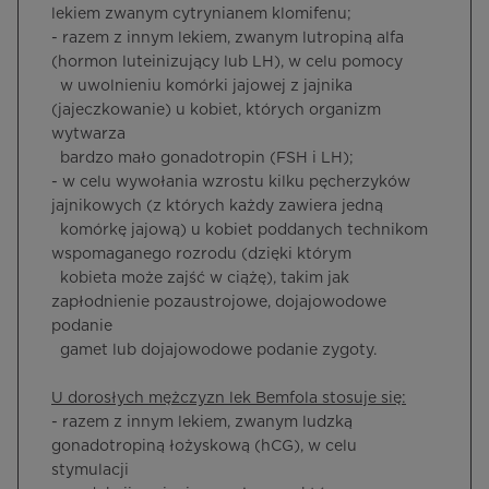
lekiem zwanym cytrynianem klomifenu;
- razem z innym lekiem, zwanym lutropiną alfa
(hormon luteinizujący lub LH), w celu pomocy
w uwolnieniu komórki jajowej z jajnika
(jajeczkowanie) u kobiet, których organizm
wytwarza
bardzo mało gonadotropin (FSH i LH);
- w celu wywołania wzrostu kilku pęcherzyków
jajnikowych (z których każdy zawiera jedną
komórkę jajową) u kobiet poddanych technikom
wspomaganego rozrodu (dzięki którym
kobieta może zajść w ciążę), takim jak
zapłodnienie pozaustrojowe, dojajowodowe
podanie
gamet lub dojajowodowe podanie zygoty.
U dorosłych mężczyzn lek Bemfola stosuje się:
- razem z innym lekiem, zwanym ludzką
gonadotropiną łożyskową (hCG), w celu
stymulacji