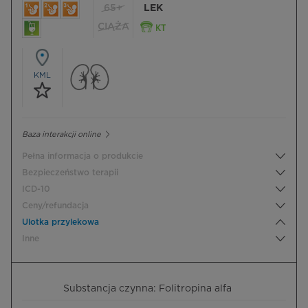
65+
LEK
CIĄŻA
KML
Baza interakcji online
Pełna informacja o produkcie
Bezpieczeństwo terapii
ICD-10
Ceny/refundacja
Ulotka przylekowa
Inne
Substancja czynna: Folitropina alfa