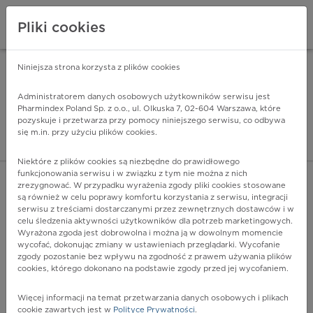
Pliki cookies
Niniejsza strona korzysta z plików cookies
Pharmindex Mobile
INSTALUJ
ZA DARMO - w Google Play
Administratorem danych osobowych użytkowników serwisu jest
Pharmindex Poland Sp. z o.o., ul. Olkuska 7, 02-604 Warszawa, które
pozyskuje i przetwarza przy pomocy niniejszego serwisu, co odbywa
Pharmindex - lider wi
się m.in. przy użyciu plików cookies.
ZALOGUJ SIĘ
ZAREJESTRUJ SIĘ
Niektóre z plików cookies są niezbędne do prawidłowego
funkcjonowania serwisu i w związku z tym nie można z nich
zrezygnować. W przypadku wyrażenia zgody pliki cookies stosowane
są również w celu poprawy komfortu korzystania z serwisu, integracji
serwisu z treściami dostarczanymi przez zewnętrznych dostawców i w
celu śledzenia aktywności użytkowników dla potrzeb marketingowych.
POKAŻ FILTRY
Wyrażona zgoda jest dobrowolna i można ją w dowolnym momencie
wycofać, dokonując zmiany w ustawieniach przeglądarki. Wycofanie
zgody pozostanie bez wpływu na zgodność z prawem używania plików
Pharmindex
cookies, którego dokonano na podstawie zgody przed jej wycofaniem.
lider wiedzy o lekach
Więcej informacji na temat przetwarzania danych osobowych i plikach
cookie zawartych jest w
Polityce Prywatności
.