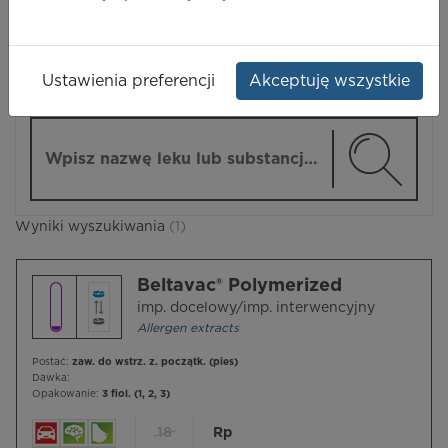
LEKI
Ustawienia preferencji
Akceptuję wszystkie
ZMIEŃ MODUŁ
Wpisz nazwę lub substancję czynną
Wyniki wyszukiwania
(1)
Beltavac® Polymerized
imp. docelowy/imp. interwencyjny
Allergen extracts
Postać:
zaw. do wstrz. z. początk. (pies)
Dawka:
Opakowanie:
3 fiol. (1, 2, 3)
18
Rp