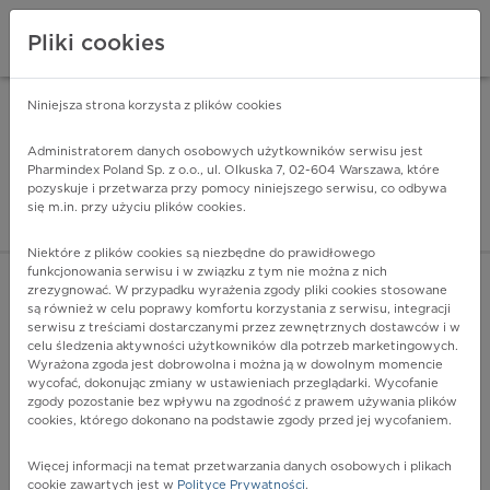
Pliki cookies
Niniejsza strona korzysta z plików cookies
Pharmindex Mobile
INSTALUJ
ZA DARMO - w Google Play
Administratorem danych osobowych użytkowników serwisu jest
Pharmindex Poland Sp. z o.o., ul. Olkuska 7, 02-604 Warszawa, które
pozyskuje i przetwarza przy pomocy niniejszego serwisu, co odbywa
Pharmindex - lider wi
się m.in. przy użyciu plików cookies.
ZALOGUJ SIĘ
ZAREJESTRUJ SIĘ
Niektóre z plików cookies są niezbędne do prawidłowego
funkcjonowania serwisu i w związku z tym nie można z nich
zrezygnować. W przypadku wyrażenia zgody pliki cookies stosowane
są również w celu poprawy komfortu korzystania z serwisu, integracji
serwisu z treściami dostarczanymi przez zewnętrznych dostawców i w
celu śledzenia aktywności użytkowników dla potrzeb marketingowych.
POKAŻ FILTRY
Wyrażona zgoda jest dobrowolna i można ją w dowolnym momencie
wycofać, dokonując zmiany w ustawieniach przeglądarki. Wycofanie
zgody pozostanie bez wpływu na zgodność z prawem używania plików
Pharmindex
cookies, którego dokonano na podstawie zgody przed jej wycofaniem.
lider wiedzy o lekach
Więcej informacji na temat przetwarzania danych osobowych i plikach
cookie zawartych jest w
Polityce Prywatności
.