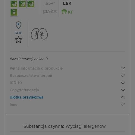
65+
LEK
CIĄŻA
KML
Baza interakcji online
Pełna informacja o produkcie
Bezpieczeństwo terapii
ICD-10
Ceny/refundacja
Ulotka przylekowa
Inne
Substancja czynna: Wyciągi alergenów