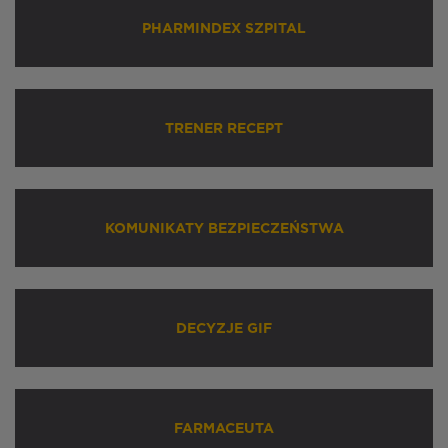
PHARMINDEX SZPITAL
TRENER RECEPT
KOMUNIKATY BEZPIECZEŃSTWA
DECYZJE GIF
FARMACEUTA