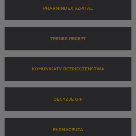
PHARMINDEX SZPITAL
TRENER RECEPT
KOMUNIKATY BEZPIECZEŃSTWA
DECYZJE GIF
FARMACEUTA