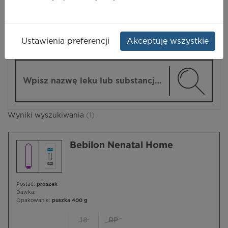
LEKI
Ustawienia preferencji
Akceptuję wszystkie
ZMIEŃ MODUŁ
Wpisz nazwę lub substancję czynną
Wyniki wyszukiwania
(1)
Bebilon Nenatal Home
Postać:
proszek
Dawka:
Opakowanie:
puszka 400 g
18
RP