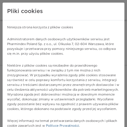
Pliki cookies
Niniejsza strona korzysta z plików cookies
Pharmindex Mobile
INSTALUJ
ZA DARMO - w Google Play
Administratorem danych osobowych użytkowników serwisu jest
Pharmindex Poland Sp. z o.o., ul. Olkuska 7, 02-604 Warszawa, które
pozyskuje i przetwarza przy pomocy niniejszego serwisu, co odbywa
Pharmindex - lider wi
się m.in. przy użyciu plików cookies.
ZALOGUJ SIĘ
ZAREJESTRUJ SIĘ
Niektóre z plików cookies są niezbędne do prawidłowego
funkcjonowania serwisu i w związku z tym nie można z nich
zrezygnować. W przypadku wyrażenia zgody pliki cookies stosowane
są również w celu poprawy komfortu korzystania z serwisu, integracji
serwisu z treściami dostarczanymi przez zewnętrznych dostawców i w
celu śledzenia aktywności użytkowników dla potrzeb marketingowych.
POKAŻ FILTRY
Wyrażona zgoda jest dobrowolna i można ją w dowolnym momencie
wycofać, dokonując zmiany w ustawieniach przeglądarki. Wycofanie
zgody pozostanie bez wpływu na zgodność z prawem używania plików
Pharmindex
cookies, którego dokonano na podstawie zgody przed jej wycofaniem.
lider wiedzy o lekach
Więcej informacji na temat przetwarzania danych osobowych i plikach
cookie zawartych jest w
Polityce Prywatności
.