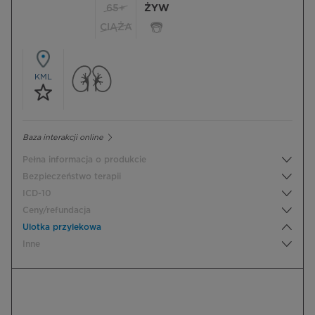
65+
ŻYW
CIĄŻA
KML
Baza interakcji online
Pełna informacja o produkcie
Bezpieczeństwo terapii
ICD-10
Ceny/refundacja
Ulotka przylekowa
Inne