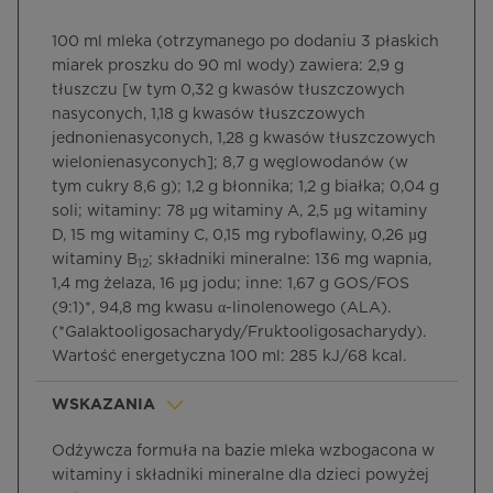
100 ml mleka (otrzymanego po dodaniu 3 płaskich
miarek proszku do 90 ml wody) zawiera: 2,9 g
tłuszczu [w tym 0,32 g kwasów tłuszczowych
nasyconych, 1,18 g kwasów tłuszczowych
jednonienasyconych, 1,28 g kwasów tłuszczowych
wielonienasyconych]; 8,7 g węglowodanów (w
tym cukry 8,6 g); 1,2 g błonnika; 1,2 g białka; 0,04 g
soli; witaminy: 78 µg witaminy A, 2,5 µg witaminy
D, 15 mg witaminy C, 0,15 mg ryboflawiny, 0,26 µg
witaminy B
; składniki mineralne: 136 mg wapnia,
12
1,4 mg żelaza, 16 µg jodu; inne: 1,67 g GOS/FOS
(9:1)*, 94,8 mg kwasu α-linolenowego (ALA).
(*Galaktooligosacharydy/Fruktooligosacharydy).
Wartość energetyczna 100 ml: 285 kJ/68 kcal.
WSKAZANIA
Odżywcza formuła na bazie mleka wzbogacona w
witaminy i składniki mineralne dla dzieci powyżej