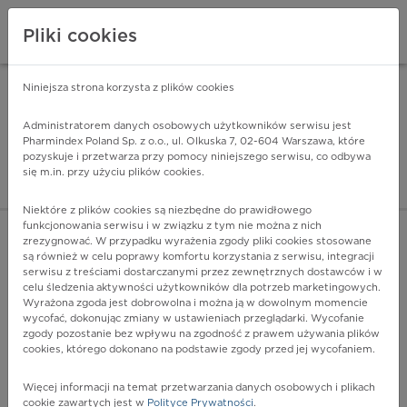
Pliki cookies
Niniejsza strona korzysta z plików cookies
Pharmindex Mobile
INSTALUJ
ZA DARMO - w Google Play
Administratorem danych osobowych użytkowników serwisu jest
Pharmindex Poland Sp. z o.o., ul. Olkuska 7, 02-604 Warszawa, które
pozyskuje i przetwarza przy pomocy niniejszego serwisu, co odbywa
Pharmindex - lider wi
się m.in. przy użyciu plików cookies.
ZALOGUJ SIĘ
ZAREJESTRUJ SIĘ
Niektóre z plików cookies są niezbędne do prawidłowego
funkcjonowania serwisu i w związku z tym nie można z nich
zrezygnować. W przypadku wyrażenia zgody pliki cookies stosowane
są również w celu poprawy komfortu korzystania z serwisu, integracji
serwisu z treściami dostarczanymi przez zewnętrznych dostawców i w
celu śledzenia aktywności użytkowników dla potrzeb marketingowych.
POKAŻ FILTRY
Wyrażona zgoda jest dobrowolna i można ją w dowolnym momencie
wycofać, dokonując zmiany w ustawieniach przeglądarki. Wycofanie
zgody pozostanie bez wpływu na zgodność z prawem używania plików
Pharmindex
cookies, którego dokonano na podstawie zgody przed jej wycofaniem.
lider wiedzy o lekach
Więcej informacji na temat przetwarzania danych osobowych i plikach
cookie zawartych jest w
Polityce Prywatności
.