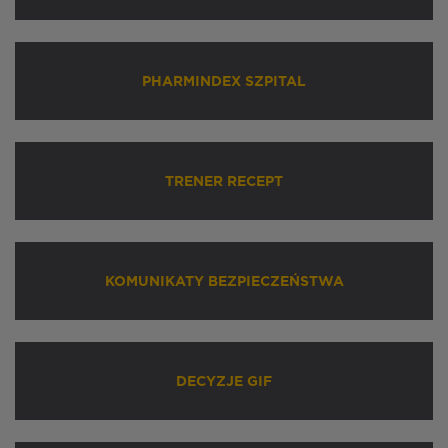
PHARMINDEX SZPITAL
TRENER RECEPT
KOMUNIKATY BEZPIECZEŃSTWA
DECYZJE GIF