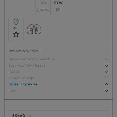
65+
ŻYW
CIĄŻA
KML
Baza interakcji online
Pełna informacja o produkcie
Bezpieczeństwo terapii
ICD-10
Ceny/refundacja
Ulotka przylekowa
Inne
SKŁAD