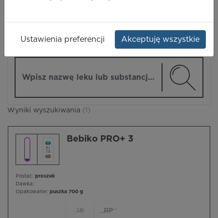
LEKI
Ustawienia preferencji
Akceptuję wszystkie
ZMIEŃ MODUŁ
Wpisz nazwę lub substancję czynną
Wyniki wyszukiwania
(1)
Bebiko PRO+ 3
Postać:
proszek
Dawka:
Opakowanie:
puszka 700 g
18
RP