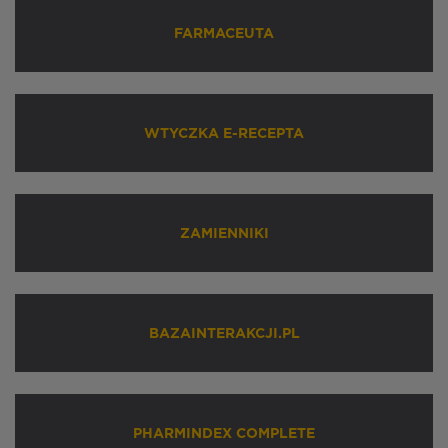
FARMACEUTA
WTYCZKA E-RECEPTA
ZAMIENNIKI
BAZAINTERAKCJI.PL
PHARMINDEX COMPLETE