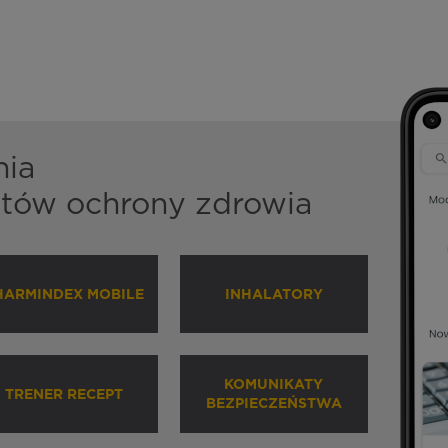
nia
istów ochrony zdrowia
HARMINDEX MOBILE
INHALATORY
KOMUNIKATY
TRENER RECEPT
BEZPIECZEŃSTWA