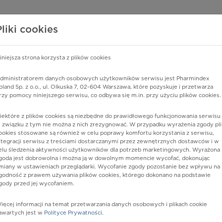
edzy o lekach
WISY PHARMINDEX
DATA LICENSING
SKLEP
Pliki cookies
iniejsza strona korzysta z plików cookies
Pharmindex
dministratorem danych osobowych użytkowników serwisu jest Pharmindex
oland Sp. z o.o., ul. Olkuska 7, 02-604 Warszawa, które pozyskuje i przetwarza
lider wiedzy o lekach
rzy pomocy niniejszego serwisu, co odbywa się m.in. przy użyciu plików cookies.
iektóre z plików cookies są niezbędne do prawidłowego funkcjonowania serwisu 
ę lub substancję czynną
 związku z tym nie można z nich zrezygnować. W przypadku wyrażenia zgody pli
ookies stosowane są również w celu poprawy komfortu korzystania z serwisu,
ntegracji serwisu z treściami dostarczanymi przez zewnętrznych dostawców i w
elu śledzenia aktywności użytkowników dla potrzeb marketingowych. Wyrażona
goda jest dobrowolna i można ją w dowolnym momencie wycofać, dokonując
miany w ustawieniach przeglądarki. Wycofanie zgody pozostanie bez wpływu na
godność z prawem używania plików cookies, którego dokonano na podstawie
gody przed jej wycofaniem.
ięcej informacji na temat przetwarzania danych osobowych i plikach cookie
O+ 2
Postać:
proszek
awartych jest w
Polityce Prywatności
.
Dawka: