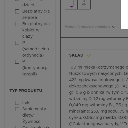
dzieci
Bezpłatny dla
seniora
Bezpłatny dla
Pełna informacja o produkcie
Bezp
kobiet w
ciąży
P
(samodzielna
ordynacja)
SKŁAD
P
100 ml mleka (otrzymanego po
(kontynuacja
tłuszczowych nasyconych, 1,
terapii)
422 mg kwasu linolowego (LA
dokozaheksaenowego (DHA), 3
TYP PRODUKTU
g); 0,6 g błonnika (w tym 0,47
witaminy D, 1,2 mg witaminy E
Leki
0,049 mg witaminy B
, 7,5 µ
6
Suplementy
mineralne: 23,6 mg sodu, 75 
diety/
cynku, 0,052 mg miedzi, 0,00
Żywność
(*Galaktooligosacharydy, **F