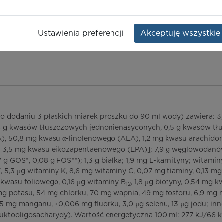
Opakowanie:
puszka 700 g
Ustawienia preferencji
Akceptuję wszystkie
ieczeństwo terapii
ICD-10
Ceny/refundacja
Ulotka przylekowa
 dodaniu 3 płaskich miarek proszku do 90 ml wody) zawiera: 3,
6 g kwasów tłuszczowych jednonienasyconych, 0,5 g kwasów tł
), 50,8 mg kwasu α-linolenowego (ALA), 1,2 mg kwasu arachid
,5 mg kwasu eikozapentaenowego (EPA)]; 7,9 g węglowodanów (
 g GOS*, 0,08 g FOS**); 1,3 g białka; 1,9 mg L-karnityny; witamin
, 5,3 µg witaminy K, 8,6 mg witaminy C, 0,07 mg tiaminy, 0,13 mg
g kwasu foliowego, 0,16 µg witaminy B
, 1,8 µg biotyny, 0,54 mg
12
mg potasu, 54 mg chlorku, 70 mg wapnia, 49 mg fosforu, 6,9 mg
5 mg manganu, ≤0,006 mg fluorku, 3,0 µg selenu, 13 µg jodu; inn
ruktooligosacharydy). Wartość energetyczna 100 ml: 277 kJ/66 k