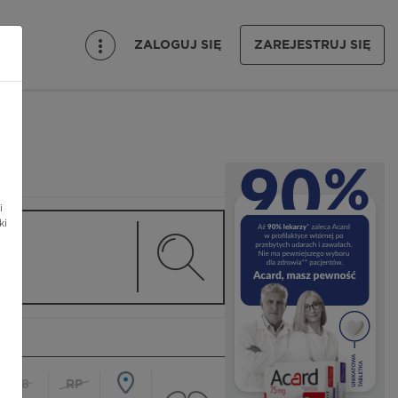
ZALOGUJ SIĘ
ZAREJESTRUJ SIĘ
i
ki
18
RP