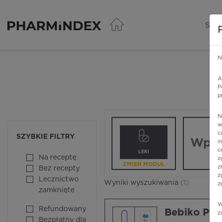
Pharmindex - lider wi
SER
N
A
P
p
N
Wpisz nazw
w
c
SZYBKIE FILTRY
i
c
LEKI
Na receptę
z
ZMIEŃ MODUŁ
z
Bez recepty
z
Lecznictwo
Wyniki wyszukiwania
(1)
z
zamknięte
W
Refundowany
Bebiko PR
z
Bezpłatny dla