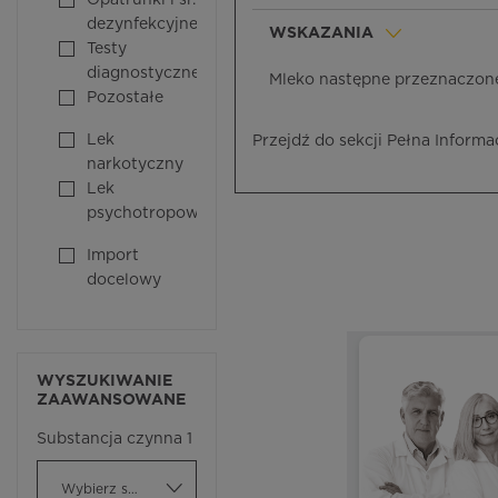
Opatrunki i śr.
dezynfekcyjne
WSKAZANIA
Testy
diagnostyczne
Mleko następne przeznaczone
Pozostałe
Lek
Przejdź do sekcji Pełna Informa
narkotyczny
Lek
psychotropowy
Import
docelowy
WYSZUKIWANIE
ZAAWANSOWANE
Substancja czynna 1
Wybierz substancję czynną