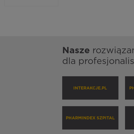
Nasze
rozwiąza
dla profesjonal
INTERAKCJE.PL
P
PHARMINDEX SZPITAL