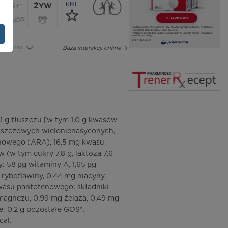
KML
65+
ŻYW
CIĄŻA
Inne
Baza interakcji online
1 g tłuszczu [w tym 1,0 g kwasów
uszczowych wielonienasyconych,
onowego (ARA), 16,5 mg kwasu
w tym cukry 7,8 g, laktoza 7,6
y: 58 µg witaminy A, 1,65 µg
 ryboflawiny, 0,44 mg niacyny,
 kwasu pantotenowego; składniki
 magnezu, 0,99 mg żelaza, 0,49 mg
e: 0,2 g pozostałe GOS*.
cal.