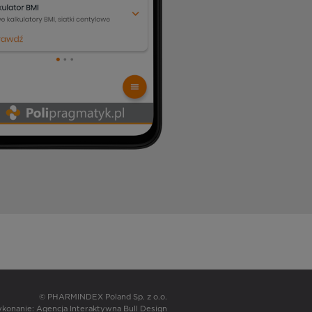
© PHARMINDEX Poland Sp. z o.o.
wykonanie:
Agencja Interaktywna Bull Design