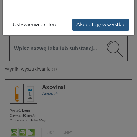
LEKI
Ustawienia preferencji
Akceptuję wszystkie
ZMIEŃ MODUŁ
Wpisz nazwę lub substancję czynną
Wyniki wyszukiwania
(1)
Axoviral
Aciclovir
Postać:
krem
Dawka:
50 mg/g
Opakowanie:
tuba 10 g
18
RP