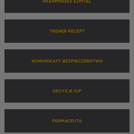
PHARMINDEX SZPITAL
TRENER RECEPT
KOMUNIKATY BEZPIECZEŃSTWA
DECYZJE GIF
FARMACEUTA