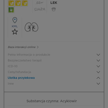
65+
LEK
CIĄŻA
KML
Baza interakcji online
Pełna informacja o produkcie
Bezpieczeństwo terapii
ICD-10
Ceny/refundacja
Ulotka przylekowa
Inne
Substancja czynna: Acyklowir