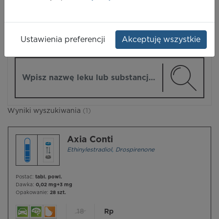
LEKI
Ustawienia preferencji
Akceptuję wszystkie
ZMIEŃ MODUŁ
Wpisz nazwę lub substancję czynną
Wyniki wyszukiwania
(1)
Axia Conti
Ethinylestradiol
,
Drospirenone
Postać:
tabl. powl.
Dawka:
0,02 mg+3 mg
Opakowanie:
28 szt.
18
Rp