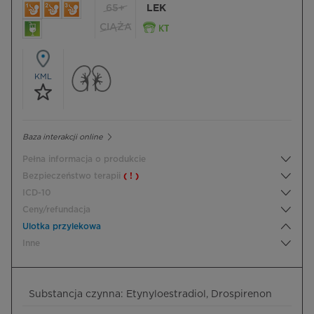
65+
LEK
CIĄŻA
KML
Baza interakcji online
Pełna informacja o produkcie
Bezpieczeństwo terapii
( ! )
ICD-10
Ceny/refundacja
Ulotka przylekowa
Inne
Substancja czynna: Etynyloestradiol, Drospirenon