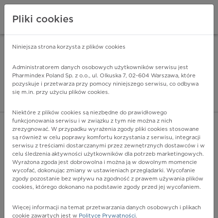
Pliki cookies
Niniejsza strona korzysta z plików cookies
Pharmindex Mobile
INSTALUJ
ZA DARMO - w Google Play
Administratorem danych osobowych użytkowników serwisu jest
Pharmindex Poland Sp. z o.o., ul. Olkuska 7, 02-604 Warszawa, które
pozyskuje i przetwarza przy pomocy niniejszego serwisu, co odbywa
Pharmindex - lider wi
się m.in. przy użyciu plików cookies.
ZALOGUJ SIĘ
ZAREJESTRUJ SIĘ
Niektóre z plików cookies są niezbędne do prawidłowego
funkcjonowania serwisu i w związku z tym nie można z nich
zrezygnować. W przypadku wyrażenia zgody pliki cookies stosowane
są również w celu poprawy komfortu korzystania z serwisu, integracji
serwisu z treściami dostarczanymi przez zewnętrznych dostawców i w
celu śledzenia aktywności użytkowników dla potrzeb marketingowych.
POKAŻ FILTRY
Wyrażona zgoda jest dobrowolna i można ją w dowolnym momencie
wycofać, dokonując zmiany w ustawieniach przeglądarki. Wycofanie
zgody pozostanie bez wpływu na zgodność z prawem używania plików
Pharmindex
cookies, którego dokonano na podstawie zgody przed jej wycofaniem.
lider wiedzy o lekach
Więcej informacji na temat przetwarzania danych osobowych i plikach
cookie zawartych jest w
Polityce Prywatności
.