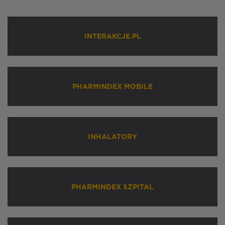
INTERAKCJE.PL
PHARMINDEX MOBILE
INHALATORY
PHARMINDEX SZPITAL