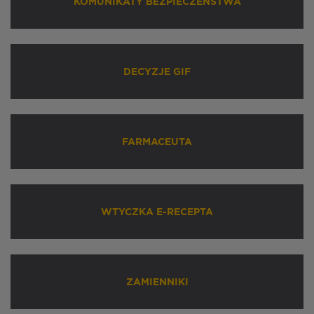
KOMUNIKATY BEZPIECZEŃSTWA
DECYZJE GIF
FARMACEUTA
WTYCZKA E-RECEPTA
ZAMIENNIKI