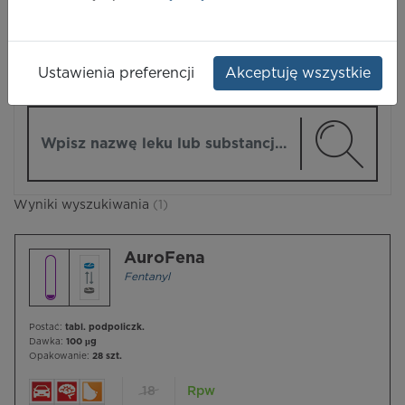
LEKI
Ustawienia preferencji
Akceptuję wszystkie
ZMIEŃ MODUŁ
Wpisz nazwę lub substancję czynną
Wyniki wyszukiwania
(1)
AuroFena
Fentanyl
Postać:
tabl. podpoliczk.
Dawka:
100 µg
Opakowanie:
28 szt.
18
Rpw