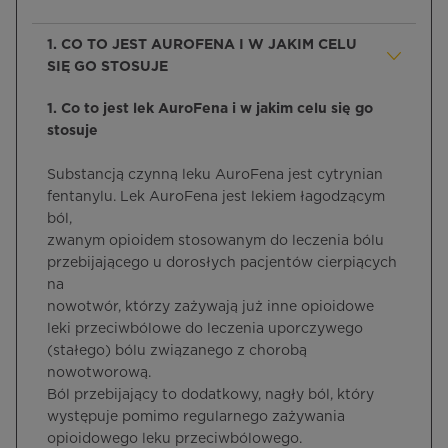
1. CO TO JEST AUROFENA I W JAKIM CELU
SIĘ GO STOSUJE
1. Co to jest lek AuroFena i w jakim celu się go
stosuje
Substancją czynną leku AuroFena jest cytrynian
fentanylu. Lek AuroFena jest lekiem łagodzącym
ból,
zwanym opioidem stosowanym do leczenia bólu
przebijającego u dorosłych pacjentów cierpiących
na
nowotwór, którzy zażywają już inne opioidowe
leki przeciwbólowe do leczenia uporczywego
(stałego) bólu związanego z chorobą
nowotworową.
Ból przebijający to dodatkowy, nagły ból, który
występuje pomimo regularnego zażywania
opioidowego leku przeciwbólowego.