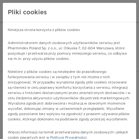
Pliki cookies
Niniejsza strona korzysta z plików cookies
Pharmindex Mobile
INSTALUJ
ZA DARMO - w Google Play
Administratorem danych osobowych użytkowników serwisu jest
Pharmindex Poland Sp. z o.o., ul. Olkuska 7, 02-604 Warszawa, które
pozyskuje i przetwarza przy pomocy niniejszego serwisu, co odbywa
Pharmindex - lider wi
się m.in. przy użyciu plików cookies.
ZALOGUJ SIĘ
ZAREJESTRUJ SIĘ
Niektóre z plików cookies są niezbędne do prawidłowego
funkcjonowania serwisu i w związku z tym nie można z nich
zrezygnować. W przypadku wyrażenia zgody pliki cookies stosowane
są również w celu poprawy komfortu korzystania z serwisu, integracji
serwisu z treściami dostarczanymi przez zewnętrznych dostawców i w
celu śledzenia aktywności użytkowników dla potrzeb marketingowych.
POKAŻ FILTRY
Wyrażona zgoda jest dobrowolna i można ją w dowolnym momencie
wycofać, dokonując zmiany w ustawieniach przeglądarki. Wycofanie
zgody pozostanie bez wpływu na zgodność z prawem używania plików
Pharmindex
cookies, którego dokonano na podstawie zgody przed jej wycofaniem.
lider wiedzy o lekach
Więcej informacji na temat przetwarzania danych osobowych i plikach
cookie zawartych jest w
Polityce Prywatności
.