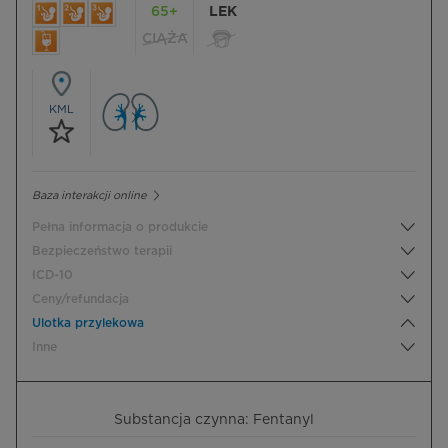
65+
LEK
CIĄŻA
KML
Baza interakcji online
Pełna informacja o produkcie
Bezpieczeństwo terapii
ICD-10
Ceny/refundacja
Ulotka przylekowa
Inne
Substancja czynna: Fentanyl