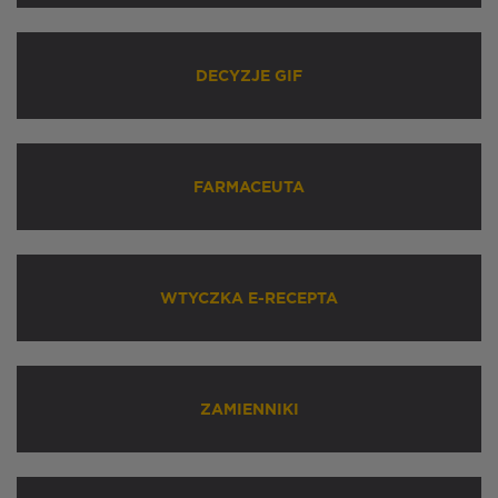
DECYZJE GIF
FARMACEUTA
WTYCZKA E-RECEPTA
ZAMIENNIKI