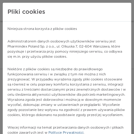
Pliki cookies
Niniejsza strona korzysta z plików cookies
Pharmindex Mobile
INSTALUJ
ZA DARMO - w Google Play
Administratorem danych osobowych użytkowników serwisu jest
Pharmindex Poland Sp. z o.o., ul. Olkuska 7, 02-604 Warszawa, które
pozyskuje i przetwarza przy pomocy niniejszego serwisu, co odbywa
Pharmindex - lider wi
się m.in. przy użyciu plików cookies.
ZALOGUJ SIĘ
ZAREJESTRUJ SIĘ
Niektóre z plików cookies są niezbędne do prawidłowego
funkcjonowania serwisu i w związku z tym nie można z nich
zrezygnować. W przypadku wyrażenia zgody pliki cookies stosowane
są również w celu poprawy komfortu korzystania z serwisu, integracji
serwisu z treściami dostarczanymi przez zewnętrznych dostawców i w
celu śledzenia aktywności użytkowników dla potrzeb marketingowych.
POKAŻ FILTRY
Wyrażona zgoda jest dobrowolna i można ją w dowolnym momencie
wycofać, dokonując zmiany w ustawieniach przeglądarki. Wycofanie
zgody pozostanie bez wpływu na zgodność z prawem używania plików
Pharmindex
cookies, którego dokonano na podstawie zgody przed jej wycofaniem.
lider wiedzy o lekach
Więcej informacji na temat przetwarzania danych osobowych i plikach
cookie zawartych jest w
Polityce Prywatności
.