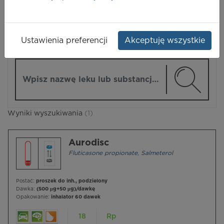
LEKI
Ustawienia preferencji
Akceptuję wszystkie
ZMIEŃ MODUŁ
Wpisz nazwę lub substancję czynną
Wyniki wyszukiwania
(1)
Aurodisc
Fluticasone propionate
,
Salmeterol
Postać:
proszek do inh., podzielony
Dawka:
(500 µg+50 µg)/dawkę
Opakowanie:
inhalator 60 dawek
18
Rp