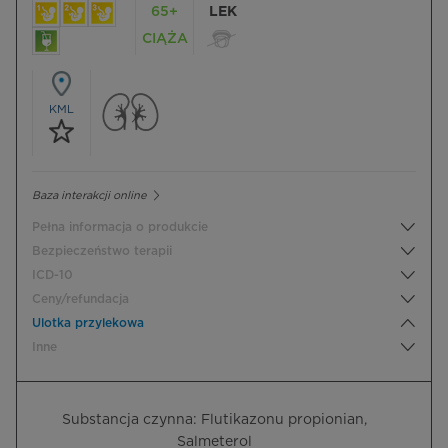
65+
LEK
CIĄŻA
KML
Baza interakcji online
Pełna informacja o produkcie
Bezpieczeństwo terapii
ICD-10
Ceny/refundacja
Ulotka przylekowa
Inne
Substancja czynna: Flutikazonu propionian,
Salmeterol