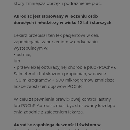
który zmniejsza obrzęk i podrażnienie płuc.
Aurodisc jest stosowany w leczeniu osób
dorosłych i młodzieży w wieku 12 lat i starszych.
Lekarz przepisał ten lek pacjentowi w celu
zapobiegania zaburzeniom w oddychaniu
występującym w:
• astmie,
lub
• przewlekłej obturacyjnej chorobie płuc (POChP).
Salmeterol i flutykazonu propionian, w dawce
50 mikrogramów + 500 mikrogramów zmniejsza
liczbę zaostrzeń objawów POChP.
W celu zapewnienia prawidłowej kontroli astmy
lub POChP Aurodisc musi być stosowany każdego
dnia zgodnie z zaleceniem lekarza.
Aurodisc zapobiega duszności i świstom w