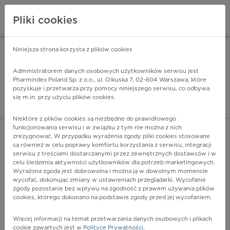
Pliki cookies
Niniejsza strona korzysta z plików cookies
Pharmindex Mobile
INSTALUJ
ZA DARMO - w Google Play
Administratorem danych osobowych użytkowników serwisu jest
Pharmindex Poland Sp. z o.o., ul. Olkuska 7, 02-604 Warszawa, które
pozyskuje i przetwarza przy pomocy niniejszego serwisu, co odbywa
Pharmindex - lider wi
się m.in. przy użyciu plików cookies.
ZALOGUJ SIĘ
ZAREJESTRUJ SIĘ
Niektóre z plików cookies są niezbędne do prawidłowego
funkcjonowania serwisu i w związku z tym nie można z nich
zrezygnować. W przypadku wyrażenia zgody pliki cookies stosowane
są również w celu poprawy komfortu korzystania z serwisu, integracji
serwisu z treściami dostarczanymi przez zewnętrznych dostawców i w
celu śledzenia aktywności użytkowników dla potrzeb marketingowych.
POKAŻ FILTRY
Wyrażona zgoda jest dobrowolna i można ją w dowolnym momencie
wycofać, dokonując zmiany w ustawieniach przeglądarki. Wycofanie
zgody pozostanie bez wpływu na zgodność z prawem używania plików
Pharmindex
cookies, którego dokonano na podstawie zgody przed jej wycofaniem.
lider wiedzy o lekach
Więcej informacji na temat przetwarzania danych osobowych i plikach
cookie zawartych jest w
Polityce Prywatności
.