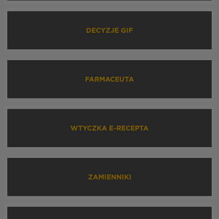
DECYZJE GIF
FARMACEUTA
WTYCZKA E-RECEPTA
ZAMIENNIKI