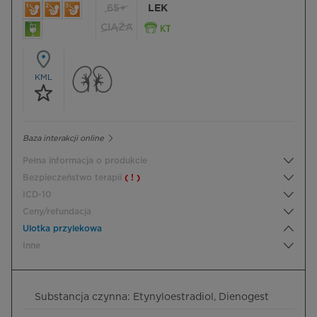
65+
LEK
CIĄŻA
KML
Baza interakcji online
Pełna informacja o produkcie
Bezpieczeństwo terapii
( ! )
ICD-10
Ceny/refundacja
Ulotka przylekowa
Inne
Substancja czynna: Etynyloestradiol, Dienogest