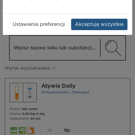
LEKI
Ustawienia preferencji
Akceptuję wszystkie
ZMIEŃ MODUŁ
Wpisz nazwę lub substancję czynną
Wyniki wyszukiwania
(1)
Atywia Daily
Ethinylestradiol
,
Dienogest
Postać:
tabl. powl.
Dawka:
0,03 mg+2 mg
Opakowanie:
84 szt.
18
Rp