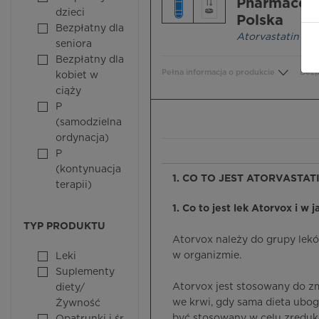
Pharmaceut
dzieci
Polska
Bezpłatny dla
Atorvastatin
seniora
Bezpłatny dla
Pełna informacja o produkcie
Bezp
kobiet w
ciąży
P
(samodzielna
ordynacja)
P
(kontynuacja
1. CO TO JEST ATORVASTA
terapii)
1. Co to jest lek Atorvox i w 
TYP PRODUKTU
Atorvox należy do grupy lek
w organizmie.
Leki
Suplementy
Atorvox jest stosowany do zmn
diety/
we krwi, gdy sama dieta ubog
Żywność
być stosowany w celu zreduk