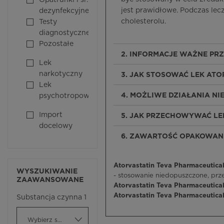
Opatrunki i śr.
jest prawidłowe. Podczas le
dezynfekcyjne
cholesterolu.
Testy
diagnostyczne
Pozostałe
2. INFORMACJE WAŻNE PR
Lek
narkotyczny
3. JAK STOSOWAĆ LEK AT
Lek
4. MOŻLIWE DZIAŁANIA N
psychotropowy
Import
5. JAK PRZECHOWYWAĆ LE
docelowy
6. ZAWARTOŚĆ OPAKOWANI
Atorvastatin Teva Pharmaceutical
WYSZUKIWANIE
- stosowanie niedopuszczone, pr
ZAAWANSOWANE
Atorvastatin Teva Pharmaceutica
Atorvastatin Teva Pharmaceutical
Substancja czynna 1
Wybierz substancję czynną