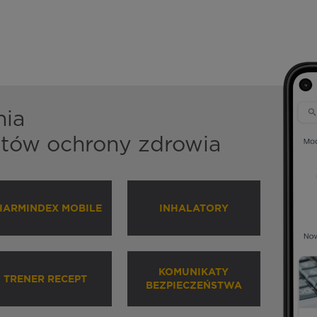
nia
istów ochrony zdrowia
HARMINDEX MOBILE
INHALATORY
KOMUNIKATY
TRENER RECEPT
BEZPIECZEŃSTWA