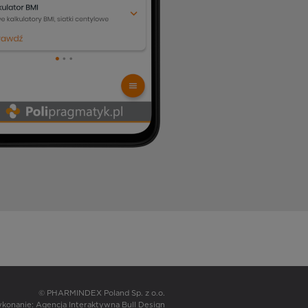
© PHARMINDEX Poland Sp. z o.o.
wykonanie:
Agencja Interaktywna Bull Design