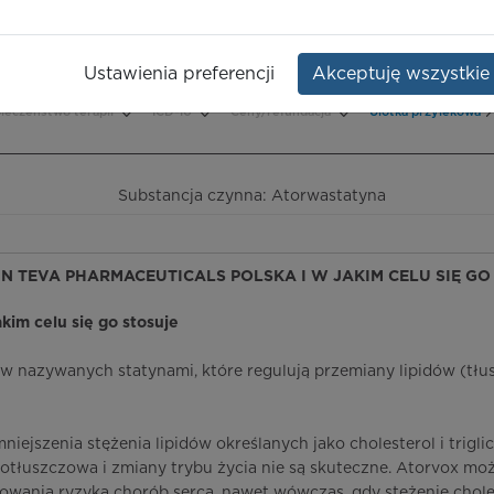
icals
Opakowanie:
30 szt.
Ustawienia preferencji
Akceptuję wszystkie
ieczeństwo terapii
ICD-10
Ceny/refundacja
Ulotka przylekowa
Substancja czynna: Atorwastatyna
TIN TEVA PHARMACEUTICALS POLSKA I W JAKIM CELU SIĘ GO
jakim celu się go stosuje
ów nazywanych statynami, które regulują przemiany lipidów (tł
iejszenia stężenia lipidów określanych jako cholesterol i trigli
otłuszczowa i zmiany trybu życia nie są skuteczne. Atorvox mo
owania ryzyka chorób serca, nawet wówczas, gdy stężenie chole