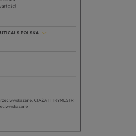
wartości
UTICALS POLSKA
przeciwwskazane, CIĄŻA II TRYMESTR
rzeciwwskazane