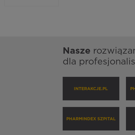
Nasze
rozwiąza
dla profesjonal
INTERAKCJE.PL
P
PHARMINDEX SZPITAL