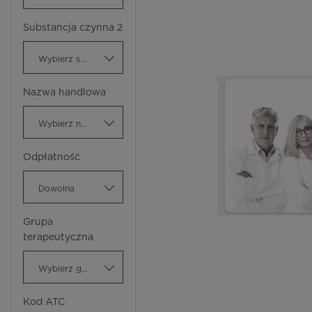
Substancja czynna 2
Wybierz substancję czynną
Nazwa handlowa
Wybierz nazwę handlową
Odpłatność
Dowolna
Grupa
terapeutyczna
Wybierz grupę terapeutyczną
Kod ATC