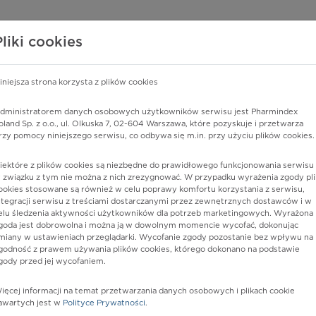
edzy o lekach
WISY PHARMINDEX
DATA LICENSING
SKLEP
Pliki cookies
iniejsza strona korzysta z plików cookies
Pharmindex
dministratorem danych osobowych użytkowników serwisu jest Pharmindex
oland Sp. z o.o., ul. Olkuska 7, 02-604 Warszawa, które pozyskuje i przetwarza
lider wiedzy o lekach
rzy pomocy niniejszego serwisu, co odbywa się m.in. przy użyciu plików cookies.
iektóre z plików cookies są niezbędne do prawidłowego funkcjonowania serwisu 
ę lub substancję czynną
 związku z tym nie można z nich zrezygnować. W przypadku wyrażenia zgody pli
ookies stosowane są również w celu poprawy komfortu korzystania z serwisu,
ntegracji serwisu z treściami dostarczanymi przez zewnętrznych dostawców i w
elu śledzenia aktywności użytkowników dla potrzeb marketingowych. Wyrażona
goda jest dobrowolna i można ją w dowolnym momencie wycofać, dokonując
miany w ustawieniach przeglądarki. Wycofanie zgody pozostanie bez wpływu na
godność z prawem używania plików cookies, którego dokonano na podstawie
gody przed jej wycofaniem.
ięcej informacji na temat przetwarzania danych osobowych i plikach cookie
n Teva
Postać:
tabl. powl.
awartych jest w
Polityce Prywatności
.
Dawka:
20 mg