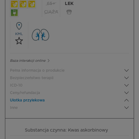
65+
LEK
CIĄŻA
KML
Baza interakcji online
Pełna informacja o produkcie
Bezpieczeństwo terapii
ICD-10
Ceny/refundacja
Ulotka przylekowa
Inne
Substancja czynna: Kwas askorbinowy