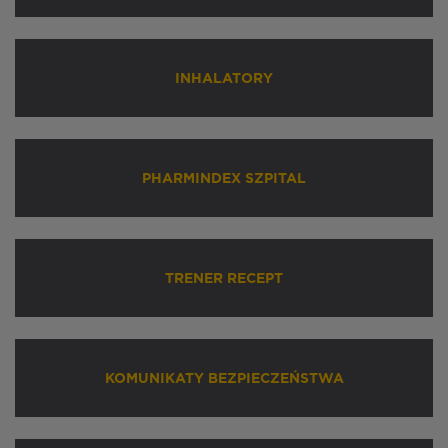
INHALATORY
PHARMINDEX SZPITAL
TRENER RECEPT
KOMUNIKATY BEZPIECZEŃSTWA