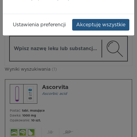
LEKI
Ustawienia preferencji
Akceptuję wszystkie
ZMIEŃ MODUŁ
Wpisz nazwę lub substancję czynną
Wyniki wyszukiwania
(1)
Ascorvita
Ascorbic acid
Postać:
tabl. musujące
Dawka:
1000 mg
Opakowanie:
10 szt.
18
RP