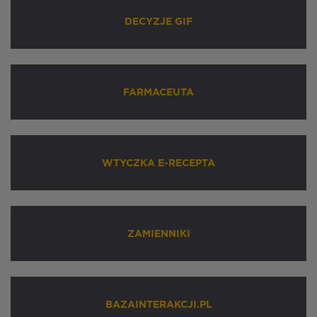
DECYZJE GIF
FARMACEUTA
WTYCZKA E-RECEPTA
ZAMIENNIKI
BAZAINTERAKCJI.PL