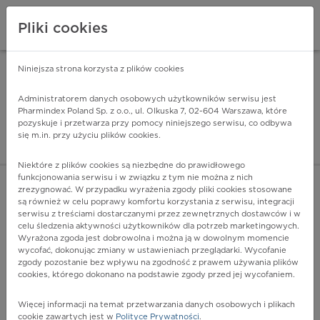
Pliki cookies
Niniejsza strona korzysta z plików cookies
Pharmindex Mobile
INSTALUJ
ZA DARMO - w Google Play
Administratorem danych osobowych użytkowników serwisu jest
Pharmindex Poland Sp. z o.o., ul. Olkuska 7, 02-604 Warszawa, które
pozyskuje i przetwarza przy pomocy niniejszego serwisu, co odbywa
Pharmindex - lider wi
się m.in. przy użyciu plików cookies.
ZALOGUJ SIĘ
ZAREJESTRUJ SIĘ
Niektóre z plików cookies są niezbędne do prawidłowego
funkcjonowania serwisu i w związku z tym nie można z nich
zrezygnować. W przypadku wyrażenia zgody pliki cookies stosowane
są również w celu poprawy komfortu korzystania z serwisu, integracji
serwisu z treściami dostarczanymi przez zewnętrznych dostawców i w
celu śledzenia aktywności użytkowników dla potrzeb marketingowych.
POKAŻ FILTRY
Wyrażona zgoda jest dobrowolna i można ją w dowolnym momencie
wycofać, dokonując zmiany w ustawieniach przeglądarki. Wycofanie
zgody pozostanie bez wpływu na zgodność z prawem używania plików
Pharmindex
cookies, którego dokonano na podstawie zgody przed jej wycofaniem.
lider wiedzy o lekach
Więcej informacji na temat przetwarzania danych osobowych i plikach
cookie zawartych jest w
Polityce Prywatności
.