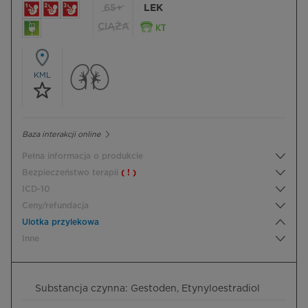
65+
LEK
CIĄŻA
KML
Baza interakcji online
Pełna informacja o produkcie
Bezpieczeństwo terapii
( ! )
ICD-10
Ceny/refundacja
Ulotka przylekowa
Inne
Substancja czynna: Gestoden, Etynyloestradiol