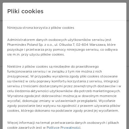
Pliki cookies
Niniejsza strona korzysta z plików cookies
Pharmindex Mobile
INSTALUJ
ZA DARMO - w Google Play
Administratorem danych osobowych użytkowników serwisu jest
Pharmindex Poland Sp. z o.o., ul. Olkuska 7, 02-604 Warszawa, które
pozyskuje i przetwarza przy pomocy niniejszego serwisu, co odbywa
Pharmindex - lider wi
się m.in. przy użyciu plików cookies.
ZALOGUJ SIĘ
ZAREJESTRUJ SIĘ
Niektóre z plików cookies są niezbędne do prawidłowego
funkcjonowania serwisu i w związku z tym nie można z nich
zrezygnować. W przypadku wyrażenia zgody pliki cookies stosowane
są również w celu poprawy komfortu korzystania z serwisu, integracji
serwisu z treściami dostarczanymi przez zewnętrznych dostawców i w
celu śledzenia aktywności użytkowników dla potrzeb marketingowych.
POKAŻ FILTRY
Wyrażona zgoda jest dobrowolna i można ją w dowolnym momencie
wycofać, dokonując zmiany w ustawieniach przeglądarki. Wycofanie
zgody pozostanie bez wpływu na zgodność z prawem używania plików
Pharmindex
cookies, którego dokonano na podstawie zgody przed jej wycofaniem.
lider wiedzy o lekach
Więcej informacji na temat przetwarzania danych osobowych i plikach
cookie zawartych jest w
Polityce Prywatności
.