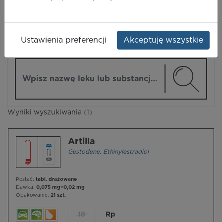
LEKI
Ustawienia preferencji
Akceptuję wszystkie
ZMIEŃ MODUŁ
Wpisz nazwę lub substancję czynną
Wyniki wyszukiwania
(1)
Artilla
Gestodene
,
Ethinylestradiol
Postać:
tabl. drażowane
Dawka:
0,075 mg+0,02 mg
Opakowanie:
21 szt.
18
Rp