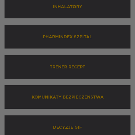
INHALATORY
PHARMINDEX SZPITAL
TRENER RECEPT
KOMUNIKATY BEZPIECZEŃSTWA
DECYZJE GIF