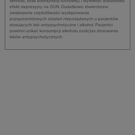
senność, brak koordynacji ruchowej) i wywierać dodatkowy
efekt depresyjny na OUN. Dodatkowo stwierdzono
zwiększenie częstotliwości występowania
pozapiramidowych działań niepożądanych u pacjentów
stosujących leki antypsychotyczne i alkohol. Pacjentci
powinni unikać konsumpcji alkoholu podczas stosowania
leków antypsychotycznych.