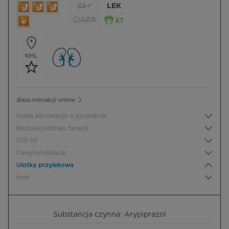
65+
LEK
CIĄŻA
KML
Baza interakcji online
Pełna informacja o produkcie
Bezpieczeństwo terapii
ICD-10
Ceny/refundacja
Ulotka przylekowa
Inne
Substancja czynna: Arypiprazol