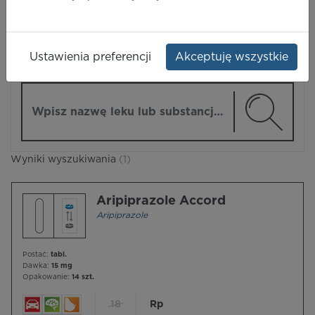
LEKI
Ustawienia preferencji
Akceptuję wszystkie
ZMIEŃ MODUŁ
Wpisz nazwę lub substancję czynną
Wyniki wyszukiwania
(1)
Aripiprazole Accord
Aripiprazole
Postać:
tabl.
Dawka:
15 mg
Opakowanie:
14 szt.
18
Rp