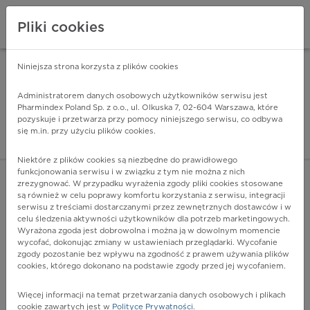
Pliki cookies
Niniejsza strona korzysta z plików cookies
Pharmindex Mobile
INSTALUJ
ZA DARMO - w Google Play
Administratorem danych osobowych użytkowników serwisu jest
Pharmindex Poland Sp. z o.o., ul. Olkuska 7, 02-604 Warszawa, które
pozyskuje i przetwarza przy pomocy niniejszego serwisu, co odbywa
Pharmindex - lider wi
się m.in. przy użyciu plików cookies.
ZALOGUJ SIĘ
ZAREJESTRUJ SIĘ
Niektóre z plików cookies są niezbędne do prawidłowego
funkcjonowania serwisu i w związku z tym nie można z nich
zrezygnować. W przypadku wyrażenia zgody pliki cookies stosowane
są również w celu poprawy komfortu korzystania z serwisu, integracji
serwisu z treściami dostarczanymi przez zewnętrznych dostawców i w
celu śledzenia aktywności użytkowników dla potrzeb marketingowych.
POKAŻ FILTRY
Wyrażona zgoda jest dobrowolna i można ją w dowolnym momencie
wycofać, dokonując zmiany w ustawieniach przeglądarki. Wycofanie
zgody pozostanie bez wpływu na zgodność z prawem używania plików
Pharmindex
cookies, którego dokonano na podstawie zgody przed jej wycofaniem.
lider wiedzy o lekach
Więcej informacji na temat przetwarzania danych osobowych i plikach
cookie zawartych jest w
Polityce Prywatności
.