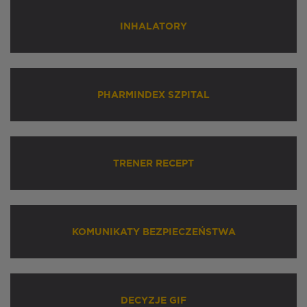
INHALATORY
PHARMINDEX SZPITAL
TRENER RECEPT
KOMUNIKATY BEZPIECZEŃSTWA
DECYZJE GIF