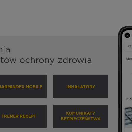
nia
istów ochrony zdrowia
HARMINDEX MOBILE
INHALATORY
KOMUNIKATY
TRENER RECEPT
BEZPIECZEŃSTWA