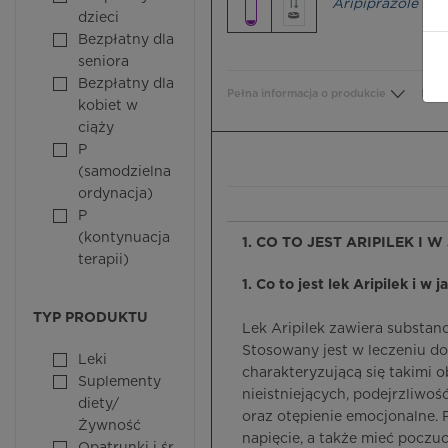
Aripiprazole
dzieci
Bezpłatny dla
seniora
Bezpłatny dla
Pełna informacja o produkcie
Bezp
kobiet w
ciąży
P
(samodzielna
ordynacja)
P
(kontynuacja
1. CO TO JEST ARIPILEK I 
terapii)
1. Co to jest lek Aripilek i w 
TYP PRODUKTU
Lek Aripilek zawiera substan
Stosowany jest w leczeniu dor
Leki
charakteryzującą się takimi o
Suplementy
nieistniejących, podejrzliwo
diety/
oraz otępienie emocjonalne.
Żywność
napięcie, a także mieć poczuc