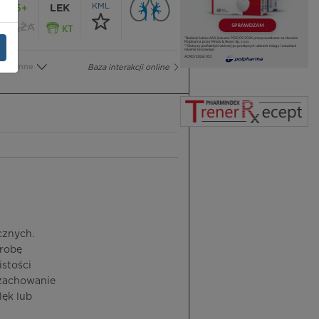
KML
65+
LEK
CIĄŻA
Inne
Baza interakcji online
cznych.
orobę
istości
 zachowanie
lęk lub