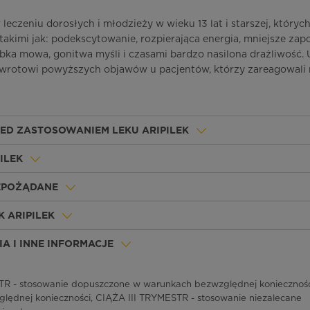
 leczeniu dorosłych i młodzieży w wieku 13 lat i starszej, który
 takimi jak: podekscytowanie, rozpierająca energia, mniejsze za
ybka mowa, gonitwa myśli i czasami bardzo nasilona drażliwość. 
awrotowi powyższych objawów u pacjentów, którzy zareagowali 
ZED ZASTOSOWANIEM LEKU ARIPILEK
ILEK
IEPOŻĄDANE
 ARIPILEK
A I INNE INFORMACJE
 - stosowanie dopuszczone w warunkach bezwzględnej konieczności
ędnej konieczności, CIĄŻA III TRYMESTR - stosowanie niezalecane