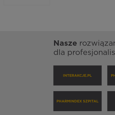
Nasze
rozwiąza
dla profesjonal
INTERAKCJE.PL
P
PHARMINDEX SZPITAL