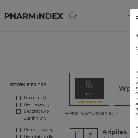
Pharmindex - lider wi
SER
N
A
P
p
N
Wpisz nazw
w
c
SZYBKIE FILTRY
i
c
LEKI
Na receptę
z
ZMIEŃ MODUŁ
z
Bez recepty
z
Lecznictwo
Wyniki wyszukiwania
(1)
z
zamknięte
W
Refundowany
Aripilek
z
Bezpłatny dla