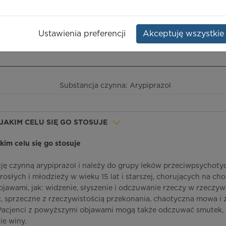
Opakowanie:
90 szt.
Ustawienia preferencji
Akceptuję wszystkie
ieczeństwo terapii
ICD-10
Ceny/refundacja
Ulotka przylekowa
Substancja czynna: Arypiprazol
W JAKIM CELU SIĘ GO STOSUJE
jakim celu się go stosuje
cję czynną arypiprazol i należy do grupy leków przeciwpsychoty
osłych i młodzieży w wieku 15 lat i starszej, chorujących na ch
bjawami, jak: widzenie, słyszenie i odczuwanie rzeczy w rzeczyw
ść, sprzeczne z rzeczywistością przekonania, chaotyczna mowa i
 Pacjenci z powyższymi objawami mogą także odczuwać smutek, 
ie winy.