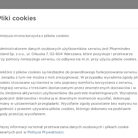
edzy o lekach
WISY PHARMINDEX
DATA LICENSING
SKLEP
Pliki cookies
iniejsza strona korzysta z plików cookies
Pharmindex
dministratorem danych osobowych użytkowników serwisu jest Pharmindex
oland Sp. z o.o., ul. Olkuska 7, 02-604 Warszawa, które pozyskuje i przetwarza
lider wiedzy o lekach
rzy pomocy niniejszego serwisu, co odbywa się m.in. przy użyciu plików cookies.
iektóre z plików cookies są niezbędne do prawidłowego funkcjonowania serwisu 
ę lub substancję czynną
 związku z tym nie można z nich zrezygnować. W przypadku wyrażenia zgody pli
ookies stosowane są również w celu poprawy komfortu korzystania z serwisu,
ntegracji serwisu z treściami dostarczanymi przez zewnętrznych dostawców i w
elu śledzenia aktywności użytkowników dla potrzeb marketingowych. Wyrażona
goda jest dobrowolna i można ją w dowolnym momencie wycofać, dokonując
miany w ustawieniach przeglądarki. Wycofanie zgody pozostanie bez wpływu na
godność z prawem używania plików cookies, którego dokonano na podstawie
gody przed jej wycofaniem.
ięcej informacji na temat przetwarzania danych osobowych i plikach cookie
Postać:
tabl.
awartych jest w
Polityce Prywatności
.
Dawka:
15 mg