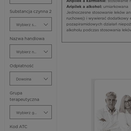
Aripilek a karmienie:
stosowanie 
Aripilek a alkohol:
umiarkowana
Substancja czynna 2
Jednoczesne stosowanie leków ant
ruchowej) i wywierać dodatkowy 
pozapiramidowych działań niepożą
Wybierz substancję czynną
alkoholu podczas stosowania lek
Nazwa handlowa
Wybierz nazwę handlową
Odpłatność
Dowolna
Grupa
terapeutyczna
Wybierz grupę terapeutyczną
Kod ATC