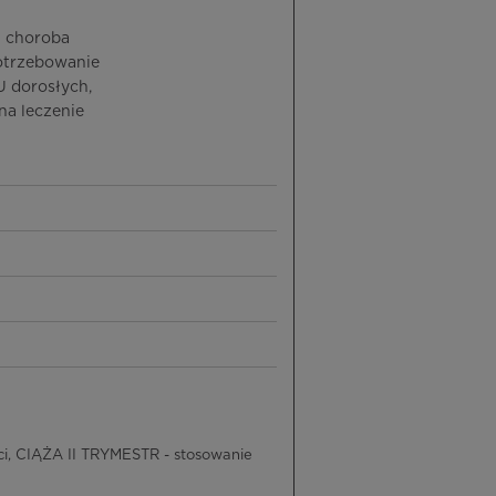
ch choroba
potrzebowanie
U dorosłych,
na leczenie
, CIĄŻA II TRYMESTR - stosowanie