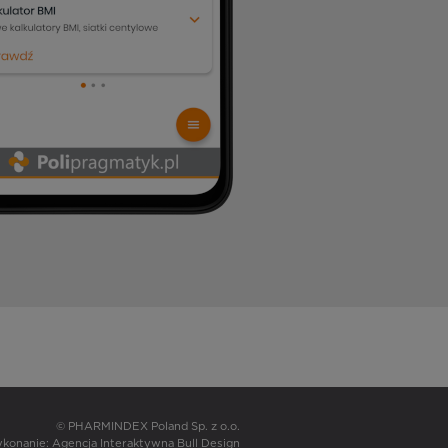
© PHARMINDEX Poland Sp. z o.o.
wykonanie:
Agencja Interaktywna Bull Design