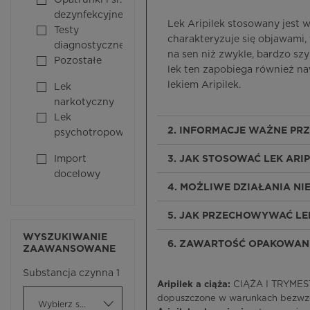
Opatrunki i śr.
dezynfekcyjne
Lek Aripilek stosowany jest w
Testy
charakteryzuje się objawami,
diagnostyczne
na sen niż zwykle, bardzo sz
Pozostałe
lek ten zapobiega również n
lekiem Aripilek.
Lek
narkotyczny
Lek
2. INFORMACJE WAŻNE PR
psychotropowy
Import
3. JAK STOSOWAĆ LEK ARIP
docelowy
4. MOŻLIWE DZIAŁANIA N
5. JAK PRZECHOWYWAĆ LEK
WYSZUKIWANIE
6. ZAWARTOŚĆ OPAKOWANI
ZAAWANSOWANE
Substancja czynna 1
Aripilek a ciąża:
CIĄŻA I TRYMESTR
dopuszczone w warunkach bezwzgl
Wybierz substancję czynną