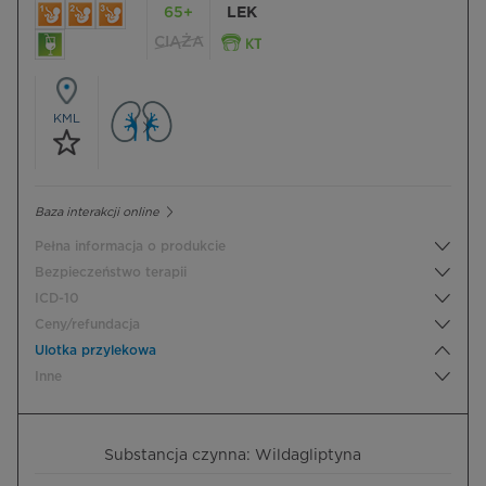
65+
LEK
CIĄŻA
KML
Baza interakcji online
Pełna informacja o produkcie
Bezpieczeństwo terapii
ICD-10
Ceny/refundacja
Ulotka przylekowa
Inne
Substancja czynna: Wildagliptyna