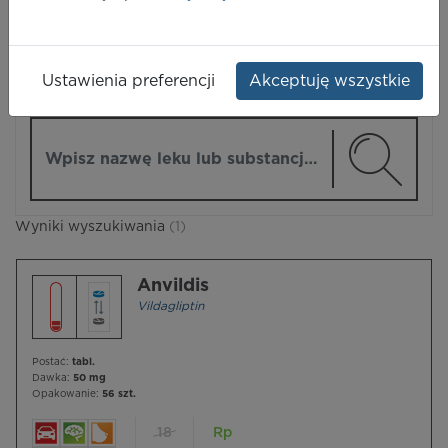
LEKI
Ustawienia preferencji
Akceptuję wszystkie
ZMIEŃ MODUŁ
Wpisz nazwę lub substancję czynną
Wyniki wyszukiwania
(1)
Anvildis
Vildagliptin
Postać:
tabl.
Dawka:
50 mg
Opakowanie:
56 szt.
18
Rp