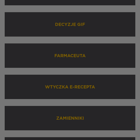
DECYZJE GIF
FARMACEUTA
WTYCZKA E-RECEPTA
ZAMIENNIKI