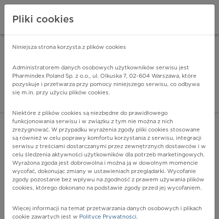
Pliki cookies
Niniejsza strona korzysta z plików cookies
Pharmindex Mobile
INSTALUJ
ZA DARMO - w Google Play
Administratorem danych osobowych użytkowników serwisu jest
Pharmindex Poland Sp. z o.o., ul. Olkuska 7, 02-604 Warszawa, które
pozyskuje i przetwarza przy pomocy niniejszego serwisu, co odbywa
Pharmindex - lider wi
się m.in. przy użyciu plików cookies.
ZALOGUJ SIĘ
ZAREJESTRUJ SIĘ
Niektóre z plików cookies są niezbędne do prawidłowego
funkcjonowania serwisu i w związku z tym nie można z nich
zrezygnować. W przypadku wyrażenia zgody pliki cookies stosowane
są również w celu poprawy komfortu korzystania z serwisu, integracji
serwisu z treściami dostarczanymi przez zewnętrznych dostawców i w
celu śledzenia aktywności użytkowników dla potrzeb marketingowych.
POKAŻ FILTRY
Wyrażona zgoda jest dobrowolna i można ją w dowolnym momencie
wycofać, dokonując zmiany w ustawieniach przeglądarki. Wycofanie
zgody pozostanie bez wpływu na zgodność z prawem używania plików
Pharmindex
cookies, którego dokonano na podstawie zgody przed jej wycofaniem.
lider wiedzy o lekach
Więcej informacji na temat przetwarzania danych osobowych i plikach
cookie zawartych jest w
Polityce Prywatności
.