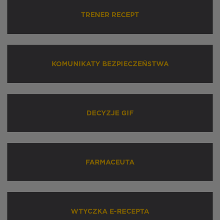
TRENER RECEPT
KOMUNIKATY BEZPIECZEŃSTWA
DECYZJE GIF
FARMACEUTA
WTYCZKA E-RECEPTA