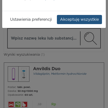
LEKI
Ustawienia preferencji
Akceptuję wszystkie
ZMIEŃ MODUŁ
Wpisz nazwę lub substancję czynną
Wyniki wyszukiwania
(1)
Anvildis Duo
Vildagliptin
,
Metformin hydrochloride
Postać:
tabl. powl.
Dawka:
50 mg+1000 mg
Opakowanie:
60 szt.
18
Rp