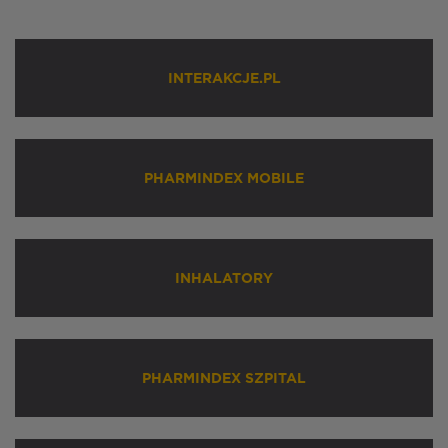
INTERAKCJE.PL
PHARMINDEX MOBILE
INHALATORY
PHARMINDEX SZPITAL