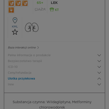
65+
LEK
CIĄŻA
KML
Baza interakcji online
Pełna informacja o produkcie
Bezpieczeństwo terapii
ICD-10
Ceny/refundacja
Ulotka przylekowa
Inne
Substancja czynna: Wildagliptyna, Metforminy
chlorowodorek