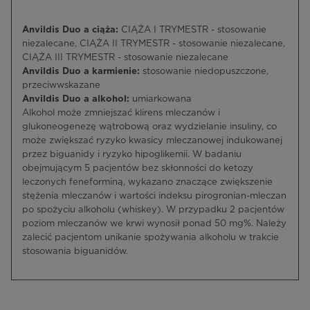
Anvildis Duo a ciąża:
CIĄŻA I TRYMESTR - stosowanie
niezalecane, CIĄŻA II TRYMESTR - stosowanie niezalecane,
CIĄŻA III TRYMESTR - stosowanie niezalecane
Anvildis Duo a karmienie:
stosowanie niedopuszczone,
przeciwwskazane
Anvildis Duo a alkohol:
umiarkowana
Alkohol może zmniejszać klirens mleczanów i
glukoneogenezę wątrobową oraz wydzielanie insuliny, co
może zwiększać ryzyko kwasicy mleczanowej indukowanej
przez biguanidy i ryzyko hipoglikemii. W badaniu
obejmującym 5 pacjentów bez skłonności do ketozy
leczonych feneforminą, wykazano znaczące zwiększenie
stężenia mleczanów i wartości indeksu pirogronian-mleczan
po spożyciu alkoholu (whiskey). W przypadku 2 pacjentów
poziom mleczanów we krwi wynosił ponad 50 mg%. Należy
zalecić pacjentom unikanie spożywania alkoholu w trakcie
stosowania biguanidów.