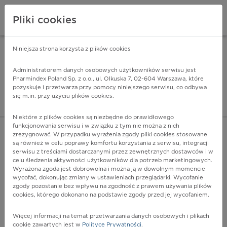
Pliki cookies
Niniejsza strona korzysta z plików cookies
Pharmindex Mobile
INSTALUJ
ZA DARMO - w Google Play
Administratorem danych osobowych użytkowników serwisu jest
Pharmindex Poland Sp. z o.o., ul. Olkuska 7, 02-604 Warszawa, które
pozyskuje i przetwarza przy pomocy niniejszego serwisu, co odbywa
Pharmindex - lider wi
się m.in. przy użyciu plików cookies.
ZALOGUJ SIĘ
ZAREJESTRUJ SIĘ
Niektóre z plików cookies są niezbędne do prawidłowego
funkcjonowania serwisu i w związku z tym nie można z nich
zrezygnować. W przypadku wyrażenia zgody pliki cookies stosowane
są również w celu poprawy komfortu korzystania z serwisu, integracji
serwisu z treściami dostarczanymi przez zewnętrznych dostawców i w
celu śledzenia aktywności użytkowników dla potrzeb marketingowych.
POKAŻ FILTRY
Wyrażona zgoda jest dobrowolna i można ją w dowolnym momencie
wycofać, dokonując zmiany w ustawieniach przeglądarki. Wycofanie
zgody pozostanie bez wpływu na zgodność z prawem używania plików
Pharmindex
cookies, którego dokonano na podstawie zgody przed jej wycofaniem.
lider wiedzy o lekach
Więcej informacji na temat przetwarzania danych osobowych i plikach
cookie zawartych jest w
Polityce Prywatności
.