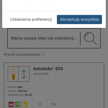
LEKI
Ustawienia preferencji
Akceptuję wszystkie
ZMIEŃ MODUŁ
Wpisz nazwę lub substancję czynną
Wyniki wyszukiwania
(1)
Amotaks® DIS
Amoxicillin
Postać:
tabl.
Dawka:
750 mg
Opakowanie:
20 szt.
18
Rp