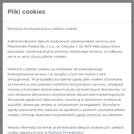
Pliki cookies
Niniejsza strona korzysta z plików cookies
Pharmindex Mobile
INSTALUJ
ZA DARMO - w Google Play
Administratorem danych osobowych użytkowników serwisu jest
Pharmindex Poland Sp. z o.o., ul. Olkuska 7, 02-604 Warszawa, które
pozyskuje i przetwarza przy pomocy niniejszego serwisu, co odbywa
Pharmindex - lider wi
się m.in. przy użyciu plików cookies.
ZALOGUJ SIĘ
ZAREJESTRUJ SIĘ
Niektóre z plików cookies są niezbędne do prawidłowego
funkcjonowania serwisu i w związku z tym nie można z nich
zrezygnować. W przypadku wyrażenia zgody pliki cookies stosowane
są również w celu poprawy komfortu korzystania z serwisu, integracji
serwisu z treściami dostarczanymi przez zewnętrznych dostawców i w
celu śledzenia aktywności użytkowników dla potrzeb marketingowych.
POKAŻ FILTRY
Wyrażona zgoda jest dobrowolna i można ją w dowolnym momencie
wycofać, dokonując zmiany w ustawieniach przeglądarki. Wycofanie
zgody pozostanie bez wpływu na zgodność z prawem używania plików
Pharmindex
cookies, którego dokonano na podstawie zgody przed jej wycofaniem.
lider wiedzy o lekach
Więcej informacji na temat przetwarzania danych osobowych i plikach
cookie zawartych jest w
Polityce Prywatności
.