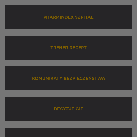
PHARMINDEX SZPITAL
TRENER RECEPT
KOMUNIKATY BEZPIECZEŃSTWA
DECYZJE GIF