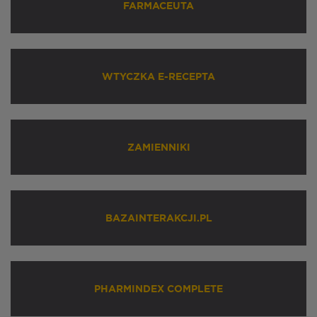
FARMACEUTA
WTYCZKA E-RECEPTA
ZAMIENNIKI
BAZAINTERAKCJI.PL
PHARMINDEX COMPLETE