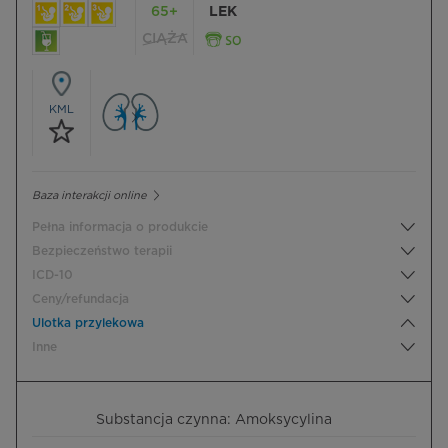
65+
LEK
CIĄŻA
KML
Baza interakcji online
Pełna informacja o produkcie
Bezpieczeństwo terapii
ICD-10
Ceny/refundacja
Ulotka przylekowa
Inne
Substancja czynna: Amoksycylina