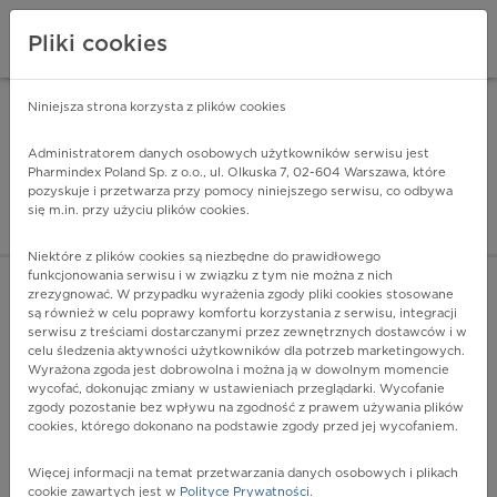
Pliki cookies
Niniejsza strona korzysta z plików cookies
Pharmindex Mobile
INSTALUJ
ZA DARMO - w Google Play
Administratorem danych osobowych użytkowników serwisu jest
Pharmindex Poland Sp. z o.o., ul. Olkuska 7, 02-604 Warszawa, które
pozyskuje i przetwarza przy pomocy niniejszego serwisu, co odbywa
Pharmindex - lider wi
się m.in. przy użyciu plików cookies.
ZALOGUJ SIĘ
ZAREJESTRUJ SIĘ
Niektóre z plików cookies są niezbędne do prawidłowego
funkcjonowania serwisu i w związku z tym nie można z nich
zrezygnować. W przypadku wyrażenia zgody pliki cookies stosowane
są również w celu poprawy komfortu korzystania z serwisu, integracji
serwisu z treściami dostarczanymi przez zewnętrznych dostawców i w
celu śledzenia aktywności użytkowników dla potrzeb marketingowych.
POKAŻ FILTRY
Wyrażona zgoda jest dobrowolna i można ją w dowolnym momencie
wycofać, dokonując zmiany w ustawieniach przeglądarki. Wycofanie
zgody pozostanie bez wpływu na zgodność z prawem używania plików
Pharmindex
cookies, którego dokonano na podstawie zgody przed jej wycofaniem.
lider wiedzy o lekach
Więcej informacji na temat przetwarzania danych osobowych i plikach
cookie zawartych jest w
Polityce Prywatności
.