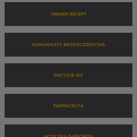
TRENER RECEPT
KOMUNIKATY BEZPIECZEŃSTWA
DECYZJE GIF
FARMACEUTA
WTYCZKA E-RECEPTA