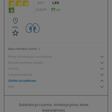
65+
LEK
CIĄŻA
KML
Baza interakcji online
Pełna informacja o produkcie
Bezpieczeństwo terapii
ICD-10
Ceny/refundacja
Ulotka przylekowa
Inne
Substancja czynna: Amoksycylina, Kwas
klawulanowy