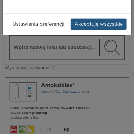
LEKI
Ustawienia preferencji
Akceptuję wszystkie
ZMIEŃ MODUŁ
Wpisz nazwę lub substancję czynną
Wyniki wyszukiwania
(1)
Amoksiklav®
Amoxicillin
,
Clavulanic acid
Postać:
proszek do sporz. roztw. do wstrz. i (lub) inf.
Dawka:
500 mg+100 mg
Opakowanie:
5 fiol.
18
Rp