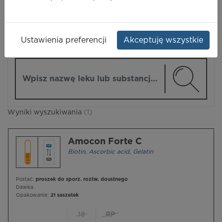
LEKI
Ustawienia preferencji
Akceptuję wszystkie
ZMIEŃ MODUŁ
Wpisz nazwę lub substancję czynną
Wyniki wyszukiwania
(1)
Amocon Forte C
Biotin
,
Ascorbic acid
,
Gelatin
Postać:
proszek do sporz. roztw. doustnego
Dawka:
Opakowanie:
21 saszetek
18
RP