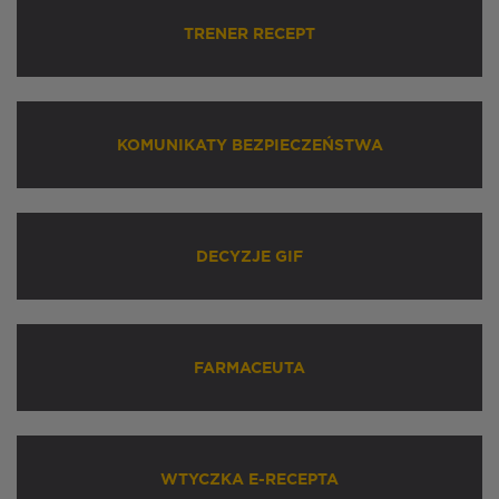
TRENER RECEPT
KOMUNIKATY BEZPIECZEŃSTWA
DECYZJE GIF
FARMACEUTA
WTYCZKA E-RECEPTA