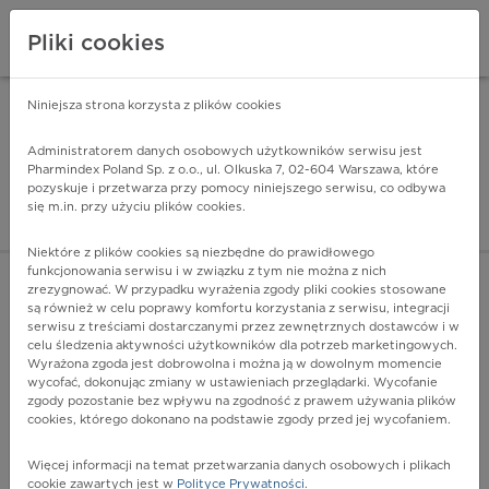
Pliki cookies
Niniejsza strona korzysta z plików cookies
Pharmindex Mobile
INSTALUJ
ZA DARMO - w Google Play
Administratorem danych osobowych użytkowników serwisu jest
Pharmindex Poland Sp. z o.o., ul. Olkuska 7, 02-604 Warszawa, które
pozyskuje i przetwarza przy pomocy niniejszego serwisu, co odbywa
Pharmindex - lider wi
się m.in. przy użyciu plików cookies.
ZALOGUJ SIĘ
ZAREJESTRUJ SIĘ
Niektóre z plików cookies są niezbędne do prawidłowego
funkcjonowania serwisu i w związku z tym nie można z nich
zrezygnować. W przypadku wyrażenia zgody pliki cookies stosowane
są również w celu poprawy komfortu korzystania z serwisu, integracji
serwisu z treściami dostarczanymi przez zewnętrznych dostawców i w
celu śledzenia aktywności użytkowników dla potrzeb marketingowych.
POKAŻ FILTRY
Wyrażona zgoda jest dobrowolna i można ją w dowolnym momencie
wycofać, dokonując zmiany w ustawieniach przeglądarki. Wycofanie
zgody pozostanie bez wpływu na zgodność z prawem używania plików
Pharmindex
cookies, którego dokonano na podstawie zgody przed jej wycofaniem.
lider wiedzy o lekach
Więcej informacji na temat przetwarzania danych osobowych i plikach
cookie zawartych jest w
Polityce Prywatności
.