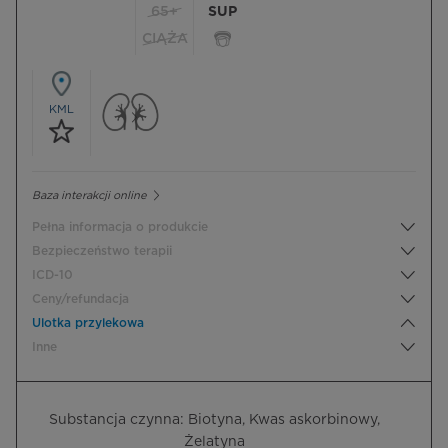
65+
SUP
CIĄŻA
KML
Baza interakcji online
Pełna informacja o produkcie
Bezpieczeństwo terapii
ICD-10
Ceny/refundacja
Ulotka przylekowa
Inne
Substancja czynna: Biotyna, Kwas askorbinowy,
Żelatyna