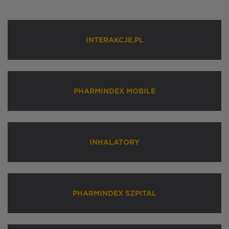
INTERAKCJE.PL
PHARMINDEX MOBILE
INHALATORY
PHARMINDEX SZPITAL