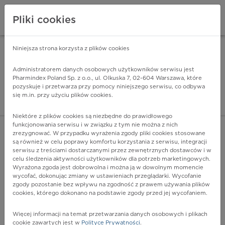
Pliki cookies
Niniejsza strona korzysta z plików cookies
Pharmindex Mobile
INSTALUJ
ZA DARMO - w Google Play
Administratorem danych osobowych użytkowników serwisu jest
Pharmindex Poland Sp. z o.o., ul. Olkuska 7, 02-604 Warszawa, które
pozyskuje i przetwarza przy pomocy niniejszego serwisu, co odbywa
Pharmindex - lider wi
się m.in. przy użyciu plików cookies.
ZALOGUJ SIĘ
ZAREJESTRUJ SIĘ
Niektóre z plików cookies są niezbędne do prawidłowego
funkcjonowania serwisu i w związku z tym nie można z nich
zrezygnować. W przypadku wyrażenia zgody pliki cookies stosowane
są również w celu poprawy komfortu korzystania z serwisu, integracji
serwisu z treściami dostarczanymi przez zewnętrznych dostawców i w
celu śledzenia aktywności użytkowników dla potrzeb marketingowych.
POKAŻ FILTRY
Wyrażona zgoda jest dobrowolna i można ją w dowolnym momencie
wycofać, dokonując zmiany w ustawieniach przeglądarki. Wycofanie
zgody pozostanie bez wpływu na zgodność z prawem używania plików
Pharmindex
cookies, którego dokonano na podstawie zgody przed jej wycofaniem.
lider wiedzy o lekach
Więcej informacji na temat przetwarzania danych osobowych i plikach
cookie zawartych jest w
Polityce Prywatności
.