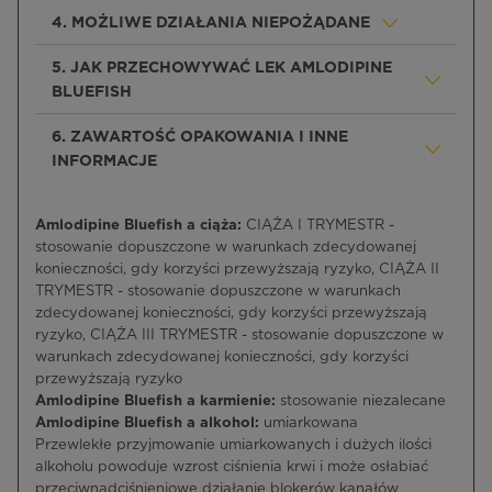
4. MOŻLIWE DZIAŁANIA NIEPOŻĄDANE
5. JAK PRZECHOWYWAĆ LEK AMLODIPINE
BLUEFISH
6. ZAWARTOŚĆ OPAKOWANIA I INNE
INFORMACJE
Amlodipine Bluefish a ciąża:
CIĄŻA I TRYMESTR -
stosowanie dopuszczone w warunkach zdecydowanej
konieczności, gdy korzyści przewyższają ryzyko, CIĄŻA II
TRYMESTR - stosowanie dopuszczone w warunkach
zdecydowanej konieczności, gdy korzyści przewyższają
ryzyko, CIĄŻA III TRYMESTR - stosowanie dopuszczone w
warunkach zdecydowanej konieczności, gdy korzyści
przewyższają ryzyko
Amlodipine Bluefish a karmienie:
stosowanie niezalecane
Amlodipine Bluefish a alkohol:
umiarkowana
Przewlekłe przyjmowanie umiarkowanych i dużych ilości
alkoholu powoduje wzrost ciśnienia krwi i może osłabiać
przeciwnadciśnieniowe działanie blokerów kanałów