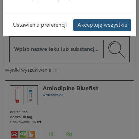
LEKI
Ustawienia preferencji
Akceptuję wszystkie
ZMIEŃ MODUŁ
Wpisz nazwę lub substancję czynną
Wyniki wyszukiwania
(1)
Amlodipine Bluefish
Amlodipine
Postać:
tabl.
Dawka:
10 mg
Opakowanie:
30 szt.
18
Rp