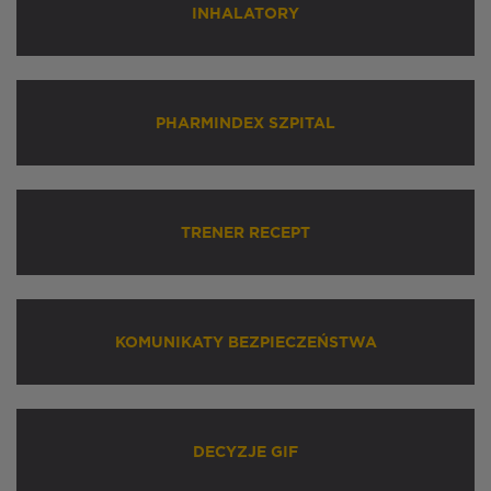
INHALATORY
PHARMINDEX SZPITAL
TRENER RECEPT
KOMUNIKATY BEZPIECZEŃSTWA
DECYZJE GIF