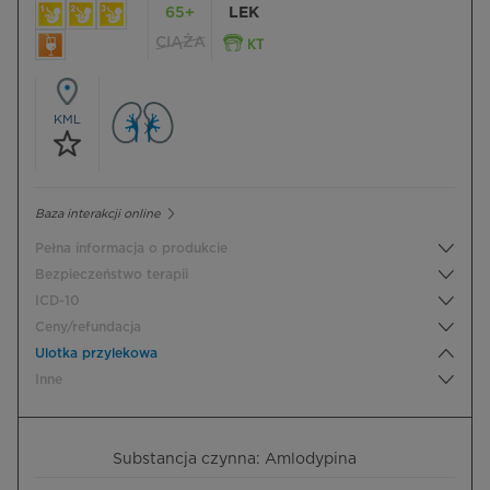
65+
LEK
CIĄŻA
KML
Baza interakcji online
Pełna informacja o produkcie
Bezpieczeństwo terapii
ICD-10
Ceny/refundacja
Ulotka przylekowa
Inne
Substancja czynna: Amlodypina