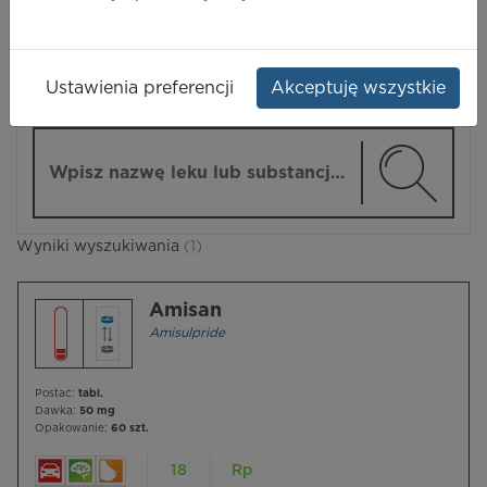
LEKI
Ustawienia preferencji
Akceptuję wszystkie
ZMIEŃ MODUŁ
Wpisz nazwę lub substancję czynną
Wyniki wyszukiwania
(1)
Amisan
Amisulpride
Postać:
tabl.
Dawka:
50 mg
Opakowanie:
60 szt.
18
Rp