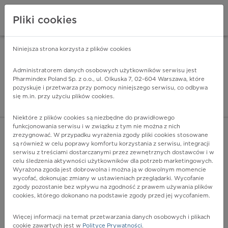
Pliki cookies
Niniejsza strona korzysta z plików cookies
Pharmindex Mobile
INSTALUJ
ZA DARMO - w Google Play
Administratorem danych osobowych użytkowników serwisu jest
Pharmindex Poland Sp. z o.o., ul. Olkuska 7, 02-604 Warszawa, które
pozyskuje i przetwarza przy pomocy niniejszego serwisu, co odbywa
Pharmindex - lider wi
się m.in. przy użyciu plików cookies.
ZALOGUJ SIĘ
ZAREJESTRUJ SIĘ
Niektóre z plików cookies są niezbędne do prawidłowego
funkcjonowania serwisu i w związku z tym nie można z nich
zrezygnować. W przypadku wyrażenia zgody pliki cookies stosowane
są również w celu poprawy komfortu korzystania z serwisu, integracji
serwisu z treściami dostarczanymi przez zewnętrznych dostawców i w
celu śledzenia aktywności użytkowników dla potrzeb marketingowych.
POKAŻ FILTRY
Wyrażona zgoda jest dobrowolna i można ją w dowolnym momencie
wycofać, dokonując zmiany w ustawieniach przeglądarki. Wycofanie
zgody pozostanie bez wpływu na zgodność z prawem używania plików
Pharmindex
cookies, którego dokonano na podstawie zgody przed jej wycofaniem.
lider wiedzy o lekach
Więcej informacji na temat przetwarzania danych osobowych i plikach
cookie zawartych jest w
Polityce Prywatności
.