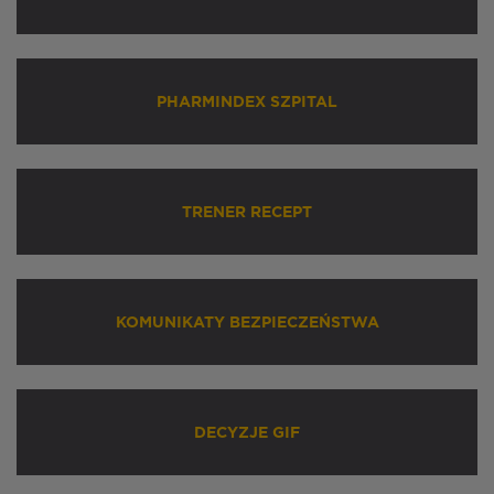
PHARMINDEX SZPITAL
TRENER RECEPT
KOMUNIKATY BEZPIECZEŃSTWA
DECYZJE GIF