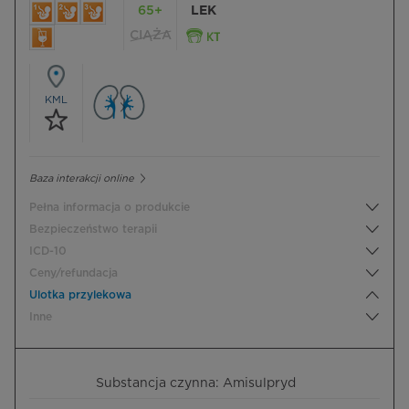
65+
LEK
CIĄŻA
KML
Baza interakcji online
Pełna informacja o produkcie
Bezpieczeństwo terapii
ICD-10
Ceny/refundacja
Ulotka przylekowa
Inne
Substancja czynna: Amisulpryd