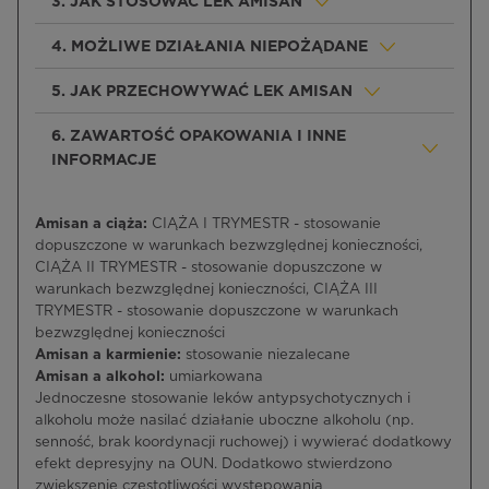
3. JAK STOSOWAĆ LEK AMISAN
4. MOŻLIWE DZIAŁANIA NIEPOŻĄDANE
5. JAK PRZECHOWYWAĆ LEK AMISAN
6. ZAWARTOŚĆ OPAKOWANIA I INNE
INFORMACJE
Amisan a ciąża:
CIĄŻA I TRYMESTR - stosowanie
dopuszczone w warunkach bezwzględnej konieczności,
CIĄŻA II TRYMESTR - stosowanie dopuszczone w
warunkach bezwzględnej konieczności, CIĄŻA III
TRYMESTR - stosowanie dopuszczone w warunkach
bezwzględnej konieczności
Amisan a karmienie:
stosowanie niezalecane
Amisan a alkohol:
umiarkowana
Jednoczesne stosowanie leków antypsychotycznych i
alkoholu może nasilać działanie uboczne alkoholu (np.
senność, brak koordynacji ruchowej) i wywierać dodatkowy
efekt depresyjny na OUN. Dodatkowo stwierdzono
zwiększenie częstotliwości występowania