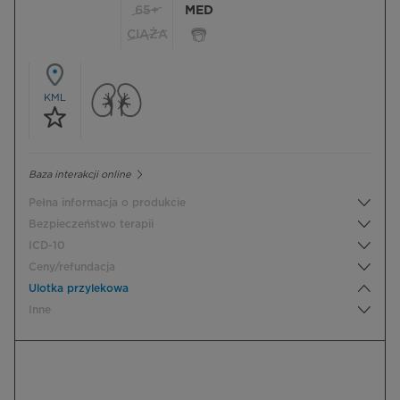
65+
MED
CIĄŻA
KML
Baza interakcji online
Pełna informacja o produkcie
Bezpieczeństwo terapii
ICD-10
Ceny/refundacja
Ulotka przylekowa
Inne