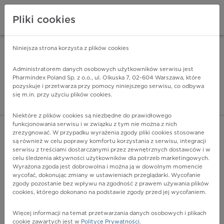
Pliki cookies
Niniejsza strona korzysta z plików cookies
Pharmindex Mobile
INSTALUJ
ZA DARMO - w Google Play
Administratorem danych osobowych użytkowników serwisu jest
Pharmindex Poland Sp. z o.o., ul. Olkuska 7, 02-604 Warszawa, które
pozyskuje i przetwarza przy pomocy niniejszego serwisu, co odbywa
Pharmindex - lider wi
się m.in. przy użyciu plików cookies.
ZALOGUJ SIĘ
ZAREJESTRUJ SIĘ
Niektóre z plików cookies są niezbędne do prawidłowego
funkcjonowania serwisu i w związku z tym nie można z nich
zrezygnować. W przypadku wyrażenia zgody pliki cookies stosowane
są również w celu poprawy komfortu korzystania z serwisu, integracji
serwisu z treściami dostarczanymi przez zewnętrznych dostawców i w
celu śledzenia aktywności użytkowników dla potrzeb marketingowych.
POKAŻ FILTRY
Wyrażona zgoda jest dobrowolna i można ją w dowolnym momencie
wycofać, dokonując zmiany w ustawieniach przeglądarki. Wycofanie
zgody pozostanie bez wpływu na zgodność z prawem używania plików
Pharmindex
cookies, którego dokonano na podstawie zgody przed jej wycofaniem.
lider wiedzy o lekach
Więcej informacji na temat przetwarzania danych osobowych i plikach
cookie zawartych jest w
Polityce Prywatności
.