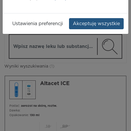
LEKI
Ustawienia preferencji
Akceptuję wszystkie
ZMIEŃ MODUŁ
Wpisz nazwę lub substancję czynną
Wyniki wyszukiwania
(1)
Altacet ICE
Postać:
aerozol na skórę, roztw.
Dawka:
Opakowanie:
130 ml
18
RP