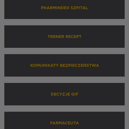
PHARMINDEX SZPITAL
TRENER RECEPT
KOMUNIKATY BEZPIECZEŃSTWA
DECYZJE GIF
FARMACEUTA