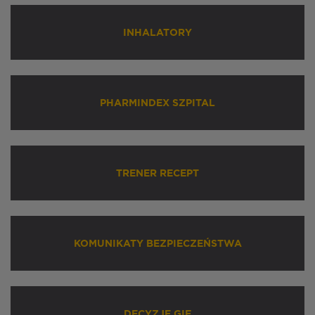
INHALATORY
PHARMINDEX SZPITAL
TRENER RECEPT
KOMUNIKATY BEZPIECZEŃSTWA
DECYZJE GIF