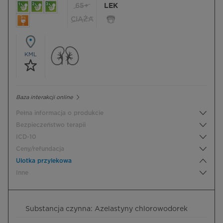
65+
LEK
CIĄŻA
KML
Baza interakcji online
Pełna informacja o produkcie
Bezpieczeństwo terapii
ICD-10
Ceny/refundacja
Ulotka przylekowa
Inne
Substancja czynna: Azelastyny chlorowodorek