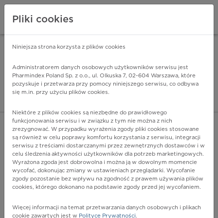
Pliki cookies
Niniejsza strona korzysta z plików cookies
Pharmindex Mobile
INSTALUJ
ZA DARMO - w Google Play
Administratorem danych osobowych użytkowników serwisu jest
Pharmindex Poland Sp. z o.o., ul. Olkuska 7, 02-604 Warszawa, które
pozyskuje i przetwarza przy pomocy niniejszego serwisu, co odbywa
Pharmindex - lider wi
się m.in. przy użyciu plików cookies.
ZALOGUJ SIĘ
ZAREJESTRUJ SIĘ
Niektóre z plików cookies są niezbędne do prawidłowego
funkcjonowania serwisu i w związku z tym nie można z nich
zrezygnować. W przypadku wyrażenia zgody pliki cookies stosowane
są również w celu poprawy komfortu korzystania z serwisu, integracji
serwisu z treściami dostarczanymi przez zewnętrznych dostawców i w
celu śledzenia aktywności użytkowników dla potrzeb marketingowych.
POKAŻ FILTRY
Wyrażona zgoda jest dobrowolna i można ją w dowolnym momencie
wycofać, dokonując zmiany w ustawieniach przeglądarki. Wycofanie
zgody pozostanie bez wpływu na zgodność z prawem używania plików
Pharmindex
cookies, którego dokonano na podstawie zgody przed jej wycofaniem.
lider wiedzy o lekach
Więcej informacji na temat przetwarzania danych osobowych i plikach
cookie zawartych jest w
Polityce Prywatności
.