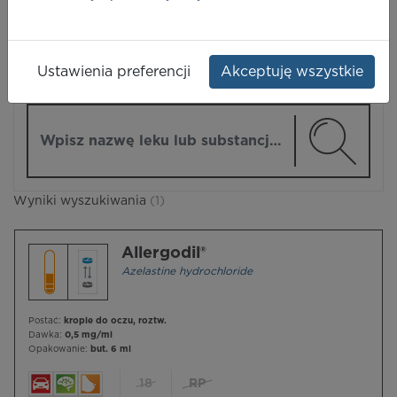
LEKI
Ustawienia preferencji
Akceptuję wszystkie
ZMIEŃ MODUŁ
Wpisz nazwę lub substancję czynną
Wyniki wyszukiwania
(1)
Allergodil®
Azelastine hydrochloride
Postać:
krople do oczu, roztw.
Dawka:
0,5 mg/ml
Opakowanie:
but. 6 ml
18
RP