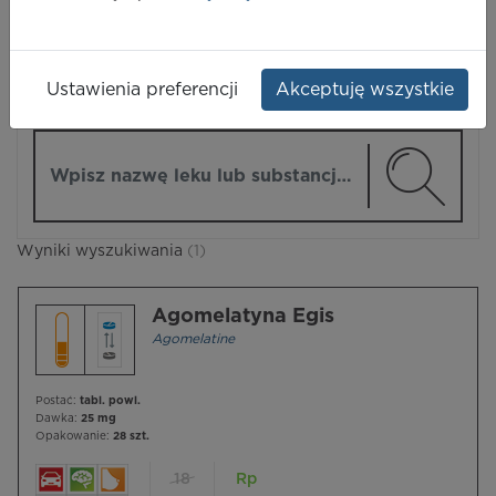
LEKI
Ustawienia preferencji
Akceptuję wszystkie
ZMIEŃ MODUŁ
Wpisz nazwę lub substancję czynną
Wyniki wyszukiwania
(1)
Agomelatyna Egis
Agomelatine
Postać:
tabl. powl.
Dawka:
25 mg
Opakowanie:
28 szt.
18
Rp