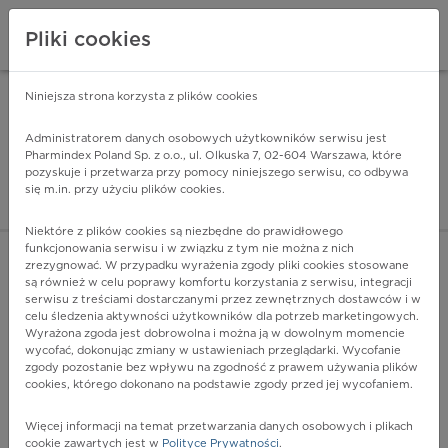
Pliki cookies
Niniejsza strona korzysta z plików cookies
Pharmindex Mobile
INSTALUJ
ZA DARMO - w Google Play
Administratorem danych osobowych użytkowników serwisu jest
Pharmindex Poland Sp. z o.o., ul. Olkuska 7, 02-604 Warszawa, które
pozyskuje i przetwarza przy pomocy niniejszego serwisu, co odbywa
Pharmindex - lider wi
się m.in. przy użyciu plików cookies.
ZALOGUJ SIĘ
ZAREJESTRUJ SIĘ
Niektóre z plików cookies są niezbędne do prawidłowego
funkcjonowania serwisu i w związku z tym nie można z nich
zrezygnować. W przypadku wyrażenia zgody pliki cookies stosowane
są również w celu poprawy komfortu korzystania z serwisu, integracji
serwisu z treściami dostarczanymi przez zewnętrznych dostawców i w
celu śledzenia aktywności użytkowników dla potrzeb marketingowych.
POKAŻ FILTRY
Wyrażona zgoda jest dobrowolna i można ją w dowolnym momencie
wycofać, dokonując zmiany w ustawieniach przeglądarki. Wycofanie
zgody pozostanie bez wpływu na zgodność z prawem używania plików
Pharmindex
cookies, którego dokonano na podstawie zgody przed jej wycofaniem.
lider wiedzy o lekach
Więcej informacji na temat przetwarzania danych osobowych i plikach
cookie zawartych jest w
Polityce Prywatności
.