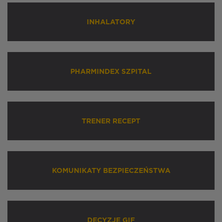
INHALATORY
PHARMINDEX SZPITAL
TRENER RECEPT
KOMUNIKATY BEZPIECZEŃSTWA
DECYZJE GIF