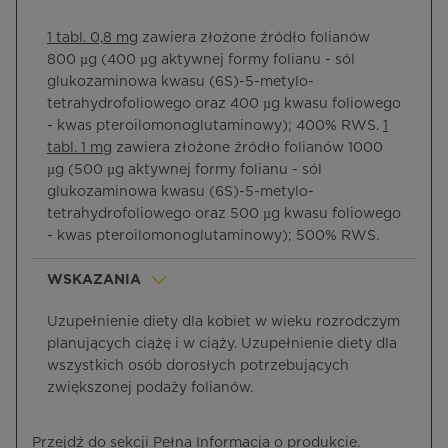
1 tabl. 0,8 mg
zawiera złożone źródło folianów
800 µg (400 µg aktywnej formy folianu - sól
glukozaminowa kwasu (6S)-5-metylo-
tetrahydrofoliowego oraz 400 µg kwasu foliowego
- kwas pteroilomonoglutaminowy); 400% RWS.
1
tabl. 1 mg
zawiera złożone źródło folianów 1000
µg (500 µg aktywnej formy folianu - sól
glukozaminowa kwasu (6S)-5-metylo-
tetrahydrofoliowego oraz 500 µg kwasu foliowego
- kwas pteroilomonoglutaminowy); 500% RWS.
WSKAZANIA
Uzupełnienie diety dla kobiet w wieku rozrodczym
planujących ciążę i w ciąży. Uzupełnienie diety dla
wszystkich osób dorosłych potrzebujących
zwiększonej podaży folianów.
Przejdź do sekcji Pełna Informacja o produkcie.