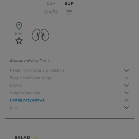
65+
SUP
CIĄŻA
KML
Baza interakcji online
Pełna informacja o produkcie
Bezpieczeństwo terapii
ICD-10
Ceny/refundacja
Ulotka przylekowa
Inne
SKŁAD