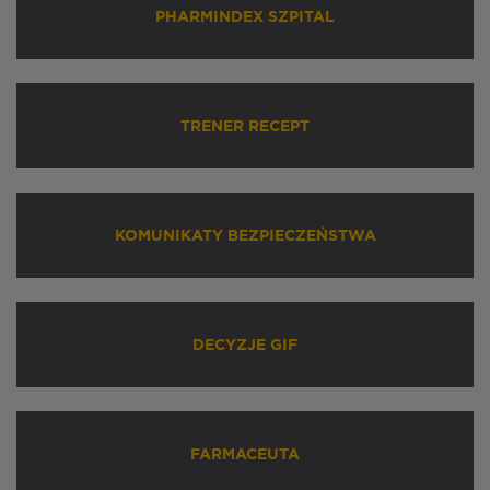
PHARMINDEX SZPITAL
TRENER RECEPT
KOMUNIKATY BEZPIECZEŃSTWA
DECYZJE GIF
FARMACEUTA