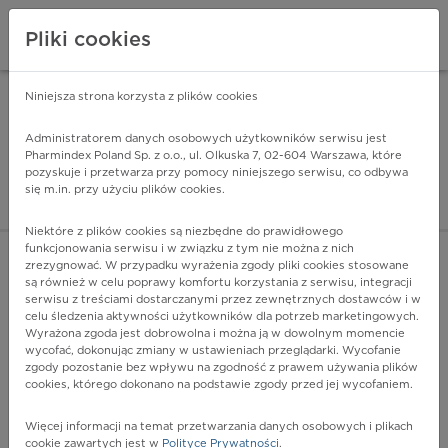
Pliki cookies
Niniejsza strona korzysta z plików cookies
Pharmindex Mobile
INSTALUJ
ZA DARMO - w Google Play
Administratorem danych osobowych użytkowników serwisu jest
Pharmindex Poland Sp. z o.o., ul. Olkuska 7, 02-604 Warszawa, które
pozyskuje i przetwarza przy pomocy niniejszego serwisu, co odbywa
Pharmindex - lider wi
się m.in. przy użyciu plików cookies.
ZALOGUJ SIĘ
ZAREJESTRUJ SIĘ
Niektóre z plików cookies są niezbędne do prawidłowego
funkcjonowania serwisu i w związku z tym nie można z nich
zrezygnować. W przypadku wyrażenia zgody pliki cookies stosowane
są również w celu poprawy komfortu korzystania z serwisu, integracji
serwisu z treściami dostarczanymi przez zewnętrznych dostawców i w
celu śledzenia aktywności użytkowników dla potrzeb marketingowych.
POKAŻ FILTRY
Wyrażona zgoda jest dobrowolna i można ją w dowolnym momencie
wycofać, dokonując zmiany w ustawieniach przeglądarki. Wycofanie
zgody pozostanie bez wpływu na zgodność z prawem używania plików
Pharmindex
cookies, którego dokonano na podstawie zgody przed jej wycofaniem.
lider wiedzy o lekach
Więcej informacji na temat przetwarzania danych osobowych i plikach
cookie zawartych jest w
Polityce Prywatności
.