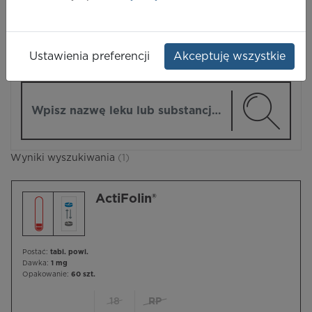
LEKI
Ustawienia preferencji
Akceptuję wszystkie
ZMIEŃ MODUŁ
Wpisz nazwę lub substancję czynną
Wyniki wyszukiwania
(1)
ActiFolin®
Postać:
tabl. powl.
Dawka:
1 mg
Opakowanie:
60 szt.
18
RP