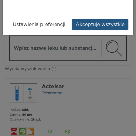
LEKI
Ustawienia preferencji
Akceptuję wszystkie
ZMIEŃ MODUŁ
Wpisz nazwę lub substancję czynną
Wyniki wyszukiwania
(1)
Actelsar
Telmisartan
Postać:
tabl.
Dawka:
80 mg
Opakowanie:
28 szt.
18
Rp