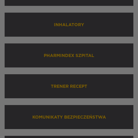
INHALATORY
PHARMINDEX SZPITAL
TRENER RECEPT
KOMUNIKATY BEZPIECZEŃSTWA