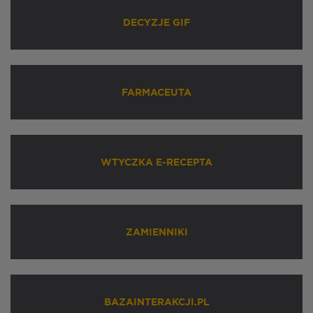
DECYZJE GIF
FARMACEUTA
WTYCZKA E-RECEPTA
ZAMIENNIKI
BAZAINTERAKCJI.PL