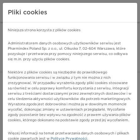
Pliki cookies
Niniejsza strona korzysta z plików cookies
Pharmindex Mobile
INSTALUJ
ZA DARMO - w Google Play
Administratorem danych osobowych użytkowników serwisu jest
Pharmindex Poland Sp. z o.o., ul. Olkuska 7, 02-604 Warszawa, które
pozyskuje i przetwarza przy pomocy niniejszego serwisu, co odbywa
Pharmindex - lider wi
się m.in. przy użyciu plików cookies.
ZALOGUJ SIĘ
ZAREJESTRUJ SIĘ
Niektóre z plików cookies są niezbędne do prawidłowego
funkcjonowania serwisu i w związku z tym nie można z nich
zrezygnować. W przypadku wyrażenia zgody pliki cookies stosowane
są również w celu poprawy komfortu korzystania z serwisu, integracji
serwisu z treściami dostarczanymi przez zewnętrznych dostawców i w
celu śledzenia aktywności użytkowników dla potrzeb marketingowych.
POKAŻ FILTRY
Wyrażona zgoda jest dobrowolna i można ją w dowolnym momencie
wycofać, dokonując zmiany w ustawieniach przeglądarki. Wycofanie
zgody pozostanie bez wpływu na zgodność z prawem używania plików
Pharmindex
cookies, którego dokonano na podstawie zgody przed jej wycofaniem.
lider wiedzy o lekach
Więcej informacji na temat przetwarzania danych osobowych i plikach
cookie zawartych jest w
Polityce Prywatności
.