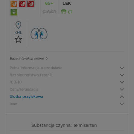
65+
LEK
CIĄŻA
KML
Baza interakcji online
Pełna informacja o produkcie
Bezpieczeństwo terapii
ICD-10
Ceny/refundacja
Ulotka przylekowa
Inne
Substancja czynna: Telmisartan