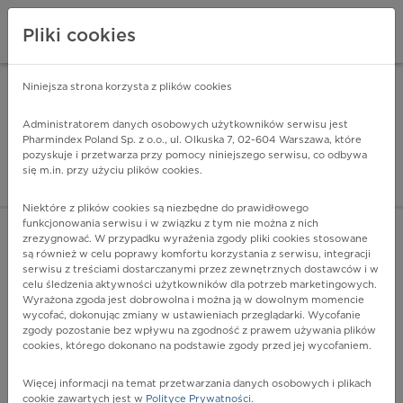
Pliki cookies
Niniejsza strona korzysta z plików cookies
Pharmindex Mobile
INSTALUJ
ZA DARMO - w Google Play
Administratorem danych osobowych użytkowników serwisu jest
Pharmindex Poland Sp. z o.o., ul. Olkuska 7, 02-604 Warszawa, które
pozyskuje i przetwarza przy pomocy niniejszego serwisu, co odbywa
Pharmindex - lider wi
się m.in. przy użyciu plików cookies.
ZALOGUJ SIĘ
ZAREJESTRUJ SIĘ
Niektóre z plików cookies są niezbędne do prawidłowego
funkcjonowania serwisu i w związku z tym nie można z nich
zrezygnować. W przypadku wyrażenia zgody pliki cookies stosowane
Z20.2 - Styczność i narażenie na zakażenia przenoszone
są również w celu poprawy komfortu korzystania z serwisu, integracji
głównie drogą płciową
serwisu z treściami dostarczanymi przez zewnętrznych dostawców i w
Więcej na lekiicd10.pl
celu śledzenia aktywności użytkowników dla potrzeb marketingowych.
Wyrażona zgoda jest dobrowolna i można ją w dowolnym momencie
wycofać, dokonując zmiany w ustawieniach przeglądarki. Wycofanie
zgody pozostanie bez wpływu na zgodność z prawem używania plików
cookies, którego dokonano na podstawie zgody przed jej wycofaniem.
Więcej informacji na temat przetwarzania danych osobowych i plikach
cookie zawartych jest w
Polityce Prywatności
.