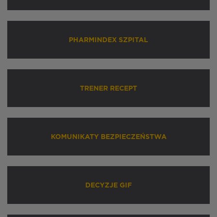
PHARMINDEX SZPITAL
TRENER RECEPT
KOMUNIKATY BEZPIECZEŃSTWA
DECYZJE GIF