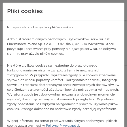
Pliki cookies
Niniejsza strona korzysta z plików cookies
Pharmindex Mobile
INSTALUJ
ZA DARMO - w Google Play
Administratorem danych osobowych użytkowników serwisu jest
Pharmindex Poland Sp. z o.o., ul. Olkuska 7, 02-604 Warszawa, które
pozyskuje i przetwarza przy pomocy niniejszego serwisu, co odbywa
Pharmindex - lider wi
się m.in. przy użyciu plików cookies.
ZALOGUJ SIĘ
ZAREJESTRUJ SIĘ
Niektóre z plików cookies są niezbędne do prawidłowego
funkcjonowania serwisu i w związku z tym nie można z nich
zrezygnować. W przypadku wyrażenia zgody pliki cookies stosowane
Y11 - Zatrucie przez narażenie na leki przeciwpadaczkowe,
są również w celu poprawy komfortu korzystania z serwisu, integracji
uspokajająco-nasenne, stosowane w chorobie Parkinsona i
serwisu z treściami dostarczanymi przez zewnętrznych dostawców i w
psychotropowe, niesklasyfikowane gdzie indziej, o
celu śledzenia aktywności użytkowników dla potrzeb marketingowych.
Wyrażona zgoda jest dobrowolna i można ją w dowolnym momencie
nieokreślonym zamiarze
wycofać, dokonując zmiany w ustawieniach przeglądarki. Wycofanie
Więcej na lekiicd10.pl
zgody pozostanie bez wpływu na zgodność z prawem używania plików
cookies, którego dokonano na podstawie zgody przed jej wycofaniem.
Więcej informacji na temat przetwarzania danych osobowych i plikach
cookie zawartych jest w
Polityce Prywatności
.