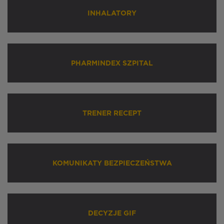
INHALATORY
PHARMINDEX SZPITAL
TRENER RECEPT
KOMUNIKATY BEZPIECZEŃSTWA
DECYZJE GIF