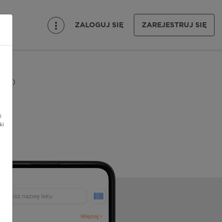
ZALOGUJ SIĘ
ZAREJESTRUJ SIĘ
lany)
i
ki