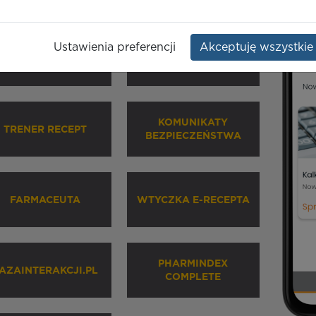
Ustawienia preferencji
Akceptuję wszystkie
HARMINDEX MOBILE
INHALATORY
KOMUNIKATY
TRENER RECEPT
BEZPIECZEŃSTWA
FARMACEUTA
WTYCZKA E-RECEPTA
PHARMINDEX
AZAINTERAKCJI.PL
COMPLETE