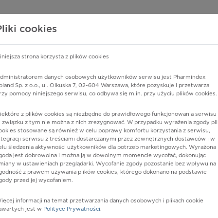
edzy o lekach
WISY PHARMINDEX
DATA LICENSING
SKLEP
Pliki cookies
iniejsza strona korzysta z plików cookies
dministratorem danych osobowych użytkowników serwisu jest Pharmindex
adowitymi stonogami i krocionogami (teren przemysłowy i budow
oland Sp. z o.o., ul. Olkuska 7, 02-604 Warszawa, które pozyskuje i przetwarza
rzy pomocy niniejszego serwisu, co odbywa się m.in. przy użyciu plików cookies.
iektóre z plików cookies są niezbędne do prawidłowego funkcjonowania serwisu 
 związku z tym nie można z nich zrezygnować. W przypadku wyrażenia zgody pli
ookies stosowane są również w celu poprawy komfortu korzystania z serwisu,
ntegracji serwisu z treściami dostarczanymi przez zewnętrznych dostawców i w
elu śledzenia aktywności użytkowników dla potrzeb marketingowych. Wyrażona
goda jest dobrowolna i można ją w dowolnym momencie wycofać, dokonując
miany w ustawieniach przeglądarki. Wycofanie zgody pozostanie bez wpływu na
godność z prawem używania plików cookies, którego dokonano na podstawie
gody przed jej wycofaniem.
nia
ięcej informacji na temat przetwarzania danych osobowych i plikach cookie
awartych jest w
Polityce Prywatności
.
istów ochrony zdrowia