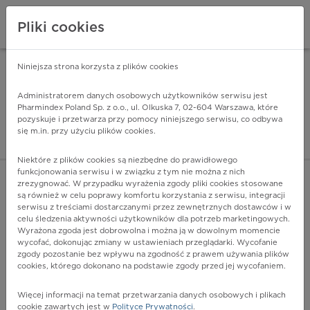
Pliki cookies
Niniejsza strona korzysta z plików cookies
Pharmindex Mobile
INSTALUJ
ZA DARMO - w Google Play
Administratorem danych osobowych użytkowników serwisu jest
Pharmindex Poland Sp. z o.o., ul. Olkuska 7, 02-604 Warszawa, które
pozyskuje i przetwarza przy pomocy niniejszego serwisu, co odbywa
Pharmindex - lider wi
się m.in. przy użyciu plików cookies.
ZALOGUJ SIĘ
ZAREJESTRUJ SIĘ
Niektóre z plików cookies są niezbędne do prawidłowego
funkcjonowania serwisu i w związku z tym nie można z nich
zrezygnować. W przypadku wyrażenia zgody pliki cookies stosowane
W73.7 - Inne określone zanurzenie i tonięcie
są również w celu poprawy komfortu korzystania z serwisu, integracji
(gospodarstwo rolne)
serwisu z treściami dostarczanymi przez zewnętrznych dostawców i w
Więcej na lekiicd10.pl
celu śledzenia aktywności użytkowników dla potrzeb marketingowych.
Wyrażona zgoda jest dobrowolna i można ją w dowolnym momencie
wycofać, dokonując zmiany w ustawieniach przeglądarki. Wycofanie
zgody pozostanie bez wpływu na zgodność z prawem używania plików
cookies, którego dokonano na podstawie zgody przed jej wycofaniem.
Więcej informacji na temat przetwarzania danych osobowych i plikach
cookie zawartych jest w
Polityce Prywatności
.