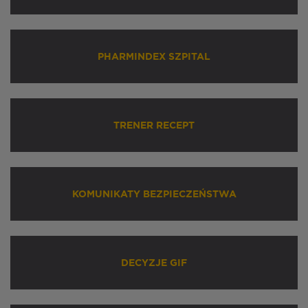
PHARMINDEX SZPITAL
TRENER RECEPT
KOMUNIKATY BEZPIECZEŃSTWA
DECYZJE GIF