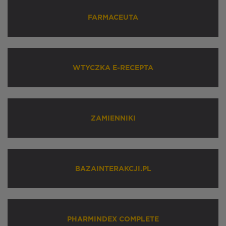
FARMACEUTA
WTYCZKA E-RECEPTA
ZAMIENNIKI
BAZAINTERAKCJI.PL
PHARMINDEX COMPLETE