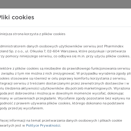
edzy o lekach
WISY PHARMINDEX
DATA LICENSING
SKLEP
Pliki cookies
iniejsza strona korzysta z plików cookies
dministratorem danych osobowych użytkowników serwisu jest Pharmindex
e przez inne gady (miejsce handlu i usług)
oland Sp. z o.o., ul. Olkuska 7, 02-604 Warszawa, które pozyskuje i przetwarza
rzy pomocy niniejszego serwisu, co odbywa się m.in. przy użyciu plików cookies.
iektóre z plików cookies są niezbędne do prawidłowego funkcjonowania serwisu 
 związku z tym nie można z nich zrezygnować. W przypadku wyrażenia zgody pli
ookies stosowane są również w celu poprawy komfortu korzystania z serwisu,
ntegracji serwisu z treściami dostarczanymi przez zewnętrznych dostawców i w
elu śledzenia aktywności użytkowników dla potrzeb marketingowych. Wyrażona
goda jest dobrowolna i można ją w dowolnym momencie wycofać, dokonując
miany w ustawieniach przeglądarki. Wycofanie zgody pozostanie bez wpływu na
godność z prawem używania plików cookies, którego dokonano na podstawie
gody przed jej wycofaniem.
nia
ięcej informacji na temat przetwarzania danych osobowych i plikach cookie
awartych jest w
Polityce Prywatności
.
istów ochrony zdrowia