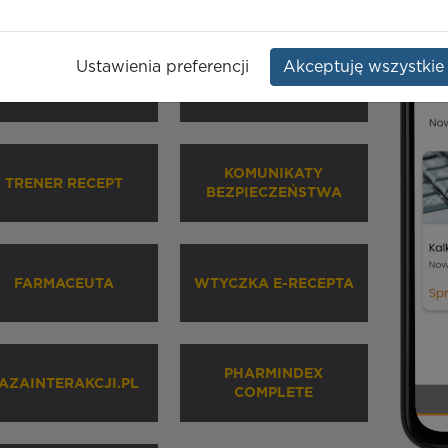
Ustawienia preferencji
Akceptuję wszystkie
HARMINDEX MOBILE
INHALATORY
KOMUNIKATY
TRENER RECEPT
BEZPIECZEŃSTWA
FARMACEUTA
WTYCZKA E-RECEPTA
PHARMINDEX
AZAINTERAKCJI.PL
COMPLETE