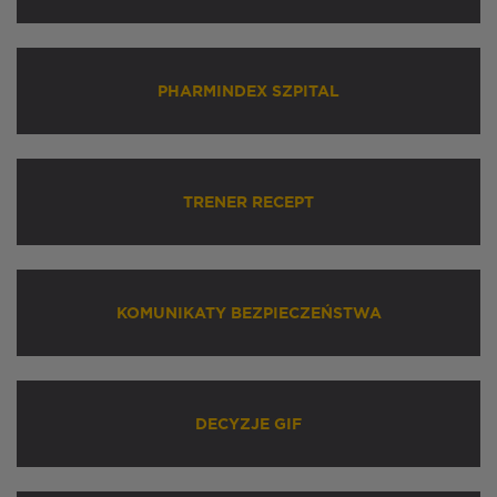
PHARMINDEX SZPITAL
TRENER RECEPT
KOMUNIKATY BEZPIECZEŃSTWA
DECYZJE GIF