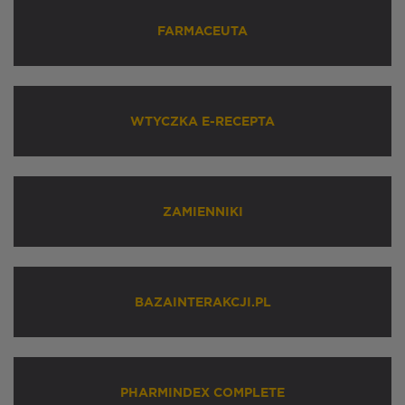
FARMACEUTA
WTYCZKA E-RECEPTA
ZAMIENNIKI
BAZAINTERAKCJI.PL
PHARMINDEX COMPLETE