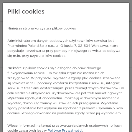
Pliki cookies
Niniejsza strona korzysta z plików cookies
Pharmindex Mobile
INSTALUJ
ZA DARMO - w Google Play
Administratorem danych osobowych użytkowników serwisu jest
Pharmindex Poland Sp. z o.o., ul. Olkuska 7, 02-604 Warszawa, które
pozyskuje i przetwarza przy pomocy niniejszego serwisu, co odbywa
Pharmindex - lider wi
się m.in. przy użyciu plików cookies.
ZALOGUJ SIĘ
ZAREJESTRUJ SIĘ
Niektóre z plików cookies są niezbędne do prawidłowego
funkcjonowania serwisu i w związku z tym nie można z nich
zrezygnować. W przypadku wyrażenia zgody pliki cookies stosowane
W34.9 - Wystrzał z innej i nieokreślonej broni (miejsce
są również w celu poprawy komfortu korzystania z serwisu, integracji
nieokreślone)
serwisu z treściami dostarczanymi przez zewnętrznych dostawców i w
Więcej na lekiicd10.pl
celu śledzenia aktywności użytkowników dla potrzeb marketingowych.
Wyrażona zgoda jest dobrowolna i można ją w dowolnym momencie
wycofać, dokonując zmiany w ustawieniach przeglądarki. Wycofanie
zgody pozostanie bez wpływu na zgodność z prawem używania plików
cookies, którego dokonano na podstawie zgody przed jej wycofaniem.
Więcej informacji na temat przetwarzania danych osobowych i plikach
cookie zawartych jest w
Polityce Prywatności
.