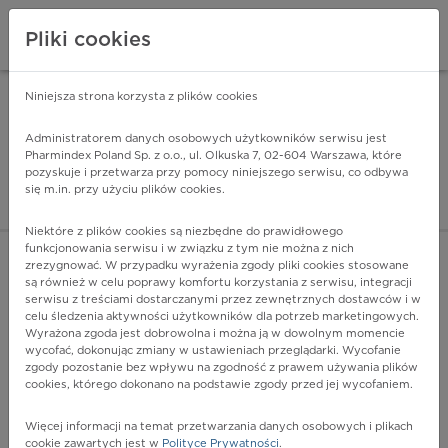
Pliki cookies
Niniejsza strona korzysta z plików cookies
Pharmindex Mobile
INSTALUJ
ZA DARMO - w Google Play
Administratorem danych osobowych użytkowników serwisu jest
Pharmindex Poland Sp. z o.o., ul. Olkuska 7, 02-604 Warszawa, które
pozyskuje i przetwarza przy pomocy niniejszego serwisu, co odbywa
Pharmindex - lider wi
się m.in. przy użyciu plików cookies.
ZALOGUJ SIĘ
ZAREJESTRUJ SIĘ
Niektóre z plików cookies są niezbędne do prawidłowego
funkcjonowania serwisu i w związku z tym nie można z nich
zrezygnować. W przypadku wyrażenia zgody pliki cookies stosowane
V95.3 - Wypadek komercyjnej skrzydłowej jednostki
są również w celu poprawy komfortu korzystania z serwisu, integracji
latającej, powodujący uraz użytkownika
serwisu z treściami dostarczanymi przez zewnętrznych dostawców i w
Więcej na lekiicd10.pl
celu śledzenia aktywności użytkowników dla potrzeb marketingowych.
Wyrażona zgoda jest dobrowolna i można ją w dowolnym momencie
wycofać, dokonując zmiany w ustawieniach przeglądarki. Wycofanie
zgody pozostanie bez wpływu na zgodność z prawem używania plików
cookies, którego dokonano na podstawie zgody przed jej wycofaniem.
Więcej informacji na temat przetwarzania danych osobowych i plikach
cookie zawartych jest w
Polityce Prywatności
.