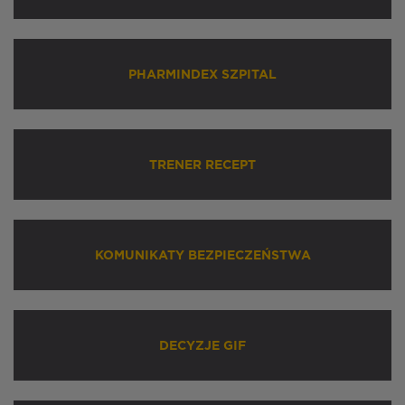
PHARMINDEX SZPITAL
TRENER RECEPT
KOMUNIKATY BEZPIECZEŃSTWA
DECYZJE GIF