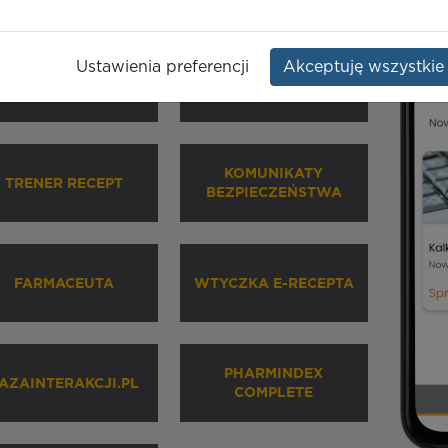
Ustawienia preferencji
Akceptuję wszystkie
HARMINDEX MOBILE
INHALATORY
KOMUNIKATY
TRENER RECEPT
BEZPIECZEŃSTWA
FARMACEUTA
WTYCZKA E-RECEPTA
PHARMINDEX
AZAINTERAKCJI.PL
COMPLETE