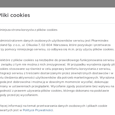
edzy o lekach
WISY PHARMINDEX
DATA LICENSING
SKLEP
Pliki cookies
iniejsza strona korzysta z plików cookies
dministratorem danych osobowych użytkowników serwisu jest Pharmindex
oland Sp. z o.o., ul. Olkuska 7, 02-604 Warszawa, które pozyskuje i przetwarza
rzy pomocy niniejszego serwisu, co odbywa się m.in. przy użyciu plików cookies.
iektóre z plików cookies są niezbędne do prawidłowego funkcjonowania serwisu 
 związku z tym nie można z nich zrezygnować. W przypadku wyrażenia zgody pli
ookies stosowane są również w celu poprawy komfortu korzystania z serwisu,
ntegracji serwisu z treściami dostarczanymi przez zewnętrznych dostawców i w
elu śledzenia aktywności użytkowników dla potrzeb marketingowych. Wyrażona
goda jest dobrowolna i można ją w dowolnym momencie wycofać, dokonując
miany w ustawieniach przeglądarki. Wycofanie zgody pozostanie bez wpływu na
godność z prawem używania plików cookies, którego dokonano na podstawie
gody przed jej wycofaniem.
nia
ięcej informacji na temat przetwarzania danych osobowych i plikach cookie
awartych jest w
Polityce Prywatności
.
istów ochrony zdrowia