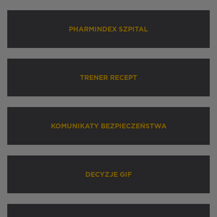
PHARMINDEX SZPITAL
TRENER RECEPT
KOMUNIKATY BEZPIECZEŃSTWA
DECYZJE GIF