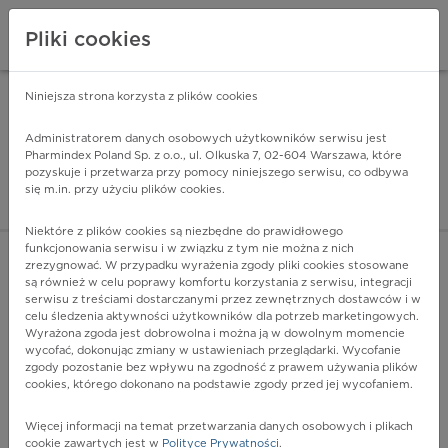
Pliki cookies
Niniejsza strona korzysta z plików cookies
Pharmindex Mobile
INSTALUJ
ZA DARMO - w Google Play
Administratorem danych osobowych użytkowników serwisu jest
Pharmindex Poland Sp. z o.o., ul. Olkuska 7, 02-604 Warszawa, które
pozyskuje i przetwarza przy pomocy niniejszego serwisu, co odbywa
Pharmindex - lider wi
się m.in. przy użyciu plików cookies.
ZALOGUJ SIĘ
ZAREJESTRUJ SIĘ
Niektóre z plików cookies są niezbędne do prawidłowego
funkcjonowania serwisu i w związku z tym nie można z nich
zrezygnować. W przypadku wyrażenia zgody pliki cookies stosowane
T44.0 - Zatrucie środkami blokującymi cholinesterazę
są również w celu poprawy komfortu korzystania z serwisu, integracji
Więcej na lekiicd10.pl
serwisu z treściami dostarczanymi przez zewnętrznych dostawców i w
celu śledzenia aktywności użytkowników dla potrzeb marketingowych.
Wyrażona zgoda jest dobrowolna i można ją w dowolnym momencie
wycofać, dokonując zmiany w ustawieniach przeglądarki. Wycofanie
zgody pozostanie bez wpływu na zgodność z prawem używania plików
cookies, którego dokonano na podstawie zgody przed jej wycofaniem.
Więcej informacji na temat przetwarzania danych osobowych i plikach
cookie zawartych jest w
Polityce Prywatności
.