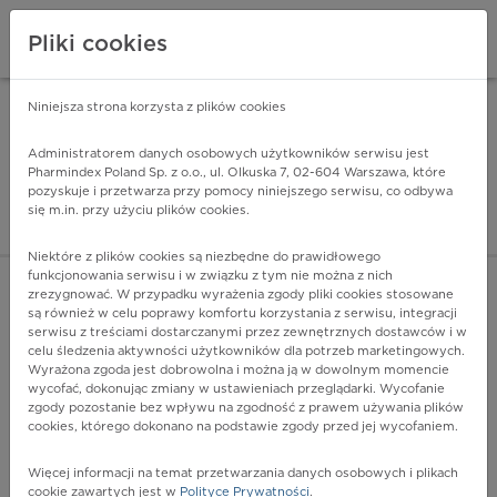
Pliki cookies
Niniejsza strona korzysta z plików cookies
Pharmindex Mobile
INSTALUJ
ZA DARMO - w Google Play
Administratorem danych osobowych użytkowników serwisu jest
Pharmindex Poland Sp. z o.o., ul. Olkuska 7, 02-604 Warszawa, które
pozyskuje i przetwarza przy pomocy niniejszego serwisu, co odbywa
Pharmindex - lider wi
się m.in. przy użyciu plików cookies.
ZALOGUJ SIĘ
ZAREJESTRUJ SIĘ
Niektóre z plików cookies są niezbędne do prawidłowego
funkcjonowania serwisu i w związku z tym nie można z nich
zrezygnować. W przypadku wyrażenia zgody pliki cookies stosowane
T20.5 - Oparzenie chemiczne głowy i szyi, I stopnia
są również w celu poprawy komfortu korzystania z serwisu, integracji
Więcej na lekiicd10.pl
serwisu z treściami dostarczanymi przez zewnętrznych dostawców i w
celu śledzenia aktywności użytkowników dla potrzeb marketingowych.
Wyrażona zgoda jest dobrowolna i można ją w dowolnym momencie
wycofać, dokonując zmiany w ustawieniach przeglądarki. Wycofanie
zgody pozostanie bez wpływu na zgodność z prawem używania plików
cookies, którego dokonano na podstawie zgody przed jej wycofaniem.
Więcej informacji na temat przetwarzania danych osobowych i plikach
cookie zawartych jest w
Polityce Prywatności
.