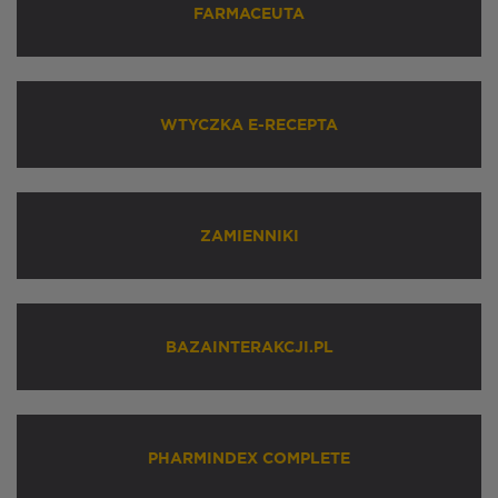
FARMACEUTA
WTYCZKA E-RECEPTA
ZAMIENNIKI
BAZAINTERAKCJI.PL
PHARMINDEX COMPLETE