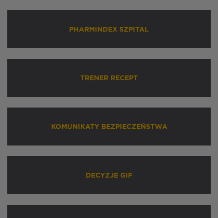
PHARMINDEX SZPITAL
TRENER RECEPT
KOMUNIKATY BEZPIECZEŃSTWA
DECYZJE GIF