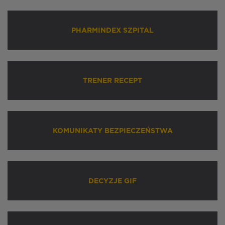
PHARMINDEX SZPITAL
TRENER RECEPT
KOMUNIKATY BEZPIECZEŃSTWA
DECYZJE GIF