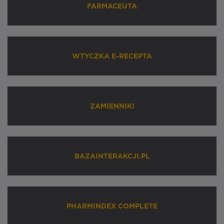
FARMACEUTA
WTYCZKA E-RECEPTA
ZAMIENNIKI
BAZAINTERAKCJI.PL
PHARMINDEX COMPLETE