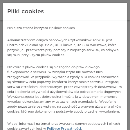
Pliki cookies
Niniejsza strona korzysta z plików cookies
Pharmindex Mobile
INSTALUJ
ZA DARMO - w Google Play
Administratorem danych osobowych użytkowników serwisu jest
Pharmindex Poland Sp. z o.o., ul. Olkuska 7, 02-604 Warszawa, które
pozyskuje i przetwarza przy pomocy niniejszego serwisu, co odbywa
Pharmindex - lider wi
się m.in. przy użyciu plików cookies.
ZALOGUJ SIĘ
ZAREJESTRUJ SIĘ
Niektóre z plików cookies są niezbędne do prawidłowego
funkcjonowania serwisu i w związku z tym nie można z nich
zrezygnować. W przypadku wyrażenia zgody pliki cookies stosowane
S98.0 - Amputacja urazowa na poziomie stawu skokowego
są również w celu poprawy komfortu korzystania z serwisu, integracji
Więcej na lekiicd10.pl
serwisu z treściami dostarczanymi przez zewnętrznych dostawców i w
celu śledzenia aktywności użytkowników dla potrzeb marketingowych.
Wyrażona zgoda jest dobrowolna i można ją w dowolnym momencie
wycofać, dokonując zmiany w ustawieniach przeglądarki. Wycofanie
zgody pozostanie bez wpływu na zgodność z prawem używania plików
cookies, którego dokonano na podstawie zgody przed jej wycofaniem.
Więcej informacji na temat przetwarzania danych osobowych i plikach
cookie zawartych jest w
Polityce Prywatności
.