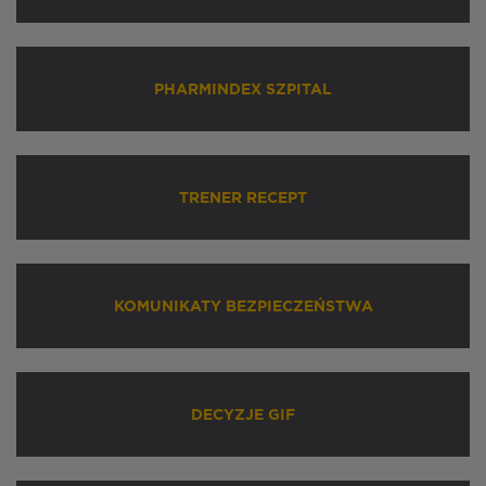
PHARMINDEX SZPITAL
TRENER RECEPT
KOMUNIKATY BEZPIECZEŃSTWA
DECYZJE GIF