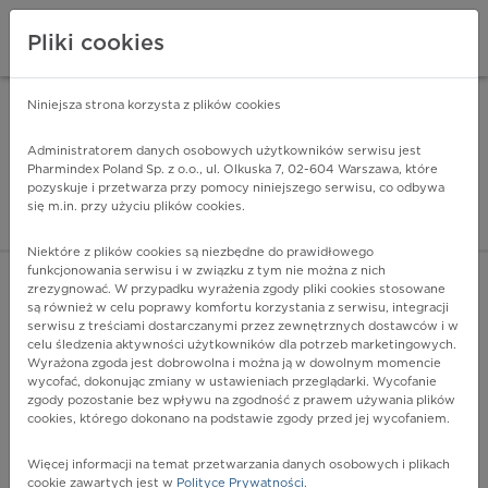
Pliki cookies
Niniejsza strona korzysta z plików cookies
Pharmindex Mobile
INSTALUJ
ZA DARMO - w Google Play
Administratorem danych osobowych użytkowników serwisu jest
Pharmindex Poland Sp. z o.o., ul. Olkuska 7, 02-604 Warszawa, które
pozyskuje i przetwarza przy pomocy niniejszego serwisu, co odbywa
Pharmindex - lider wi
się m.in. przy użyciu plików cookies.
ZALOGUJ SIĘ
ZAREJESTRUJ SIĘ
Niektóre z plików cookies są niezbędne do prawidłowego
funkcjonowania serwisu i w związku z tym nie można z nich
zrezygnować. W przypadku wyrażenia zgody pliki cookies stosowane
S85.9 - Uraz nieokreślonego naczynia krwionośnego na
są również w celu poprawy komfortu korzystania z serwisu, integracji
poziomie podudzia
serwisu z treściami dostarczanymi przez zewnętrznych dostawców i w
Więcej na lekiicd10.pl
celu śledzenia aktywności użytkowników dla potrzeb marketingowych.
Wyrażona zgoda jest dobrowolna i można ją w dowolnym momencie
wycofać, dokonując zmiany w ustawieniach przeglądarki. Wycofanie
zgody pozostanie bez wpływu na zgodność z prawem używania plików
cookies, którego dokonano na podstawie zgody przed jej wycofaniem.
Więcej informacji na temat przetwarzania danych osobowych i plikach
cookie zawartych jest w
Polityce Prywatności
.