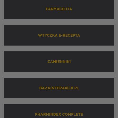
FARMACEUTA
WTYCZKA E-RECEPTA
ZAMIENNIKI
BAZAINTERAKCJI.PL
PHARMINDEX COMPLETE