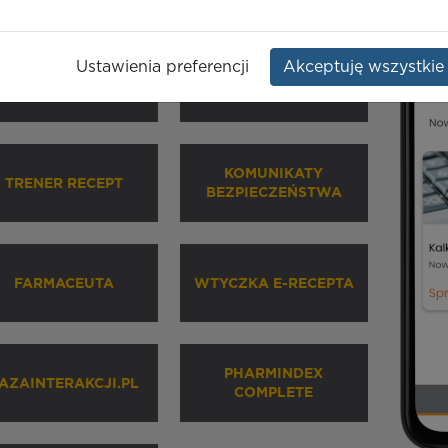
Ustawienia preferencji
Akceptuję wszystkie
HARMINDEX MOBILE
INHALATORY
KOMUNIKATY
TRENER RECEPT
BEZPIECZEŃSTWA
FARMACEUTA
WTYCZKA E-RECEPTA
PHARMINDEX
AZAINTERAKCJI.PL
COMPLETE