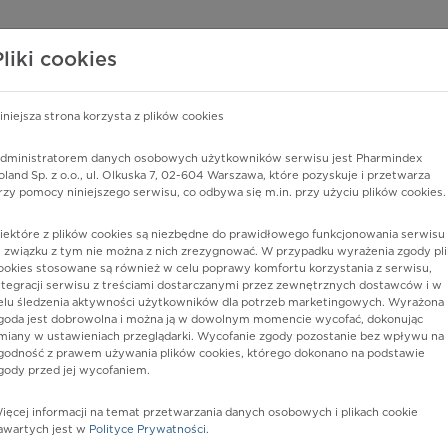
edzy o lekach
WISY PHARMINDEX
DATA LICENSING
SKLEP
Pliki cookies
iniejsza strona korzysta z plików cookies
dministratorem danych osobowych użytkowników serwisu jest Pharmindex
amienia, poziom nieokreślony
oland Sp. z o.o., ul. Olkuska 7, 02-604 Warszawa, które pozyskuje i przetwarza
rzy pomocy niniejszego serwisu, co odbywa się m.in. przy użyciu plików cookies.
iektóre z plików cookies są niezbędne do prawidłowego funkcjonowania serwisu 
 związku z tym nie można z nich zrezygnować. W przypadku wyrażenia zgody pli
ookies stosowane są również w celu poprawy komfortu korzystania z serwisu,
ntegracji serwisu z treściami dostarczanymi przez zewnętrznych dostawców i w
elu śledzenia aktywności użytkowników dla potrzeb marketingowych. Wyrażona
goda jest dobrowolna i można ją w dowolnym momencie wycofać, dokonując
miany w ustawieniach przeglądarki. Wycofanie zgody pozostanie bez wpływu na
godność z prawem używania plików cookies, którego dokonano na podstawie
gody przed jej wycofaniem.
nia
ięcej informacji na temat przetwarzania danych osobowych i plikach cookie
awartych jest w
Polityce Prywatności
.
istów ochrony zdrowia