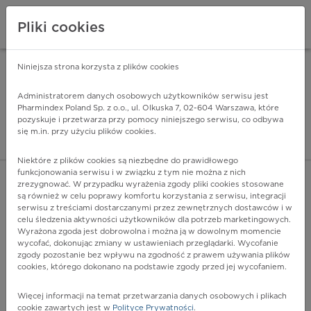
Pliki cookies
Niniejsza strona korzysta z plików cookies
Pharmindex Mobile
INSTALUJ
ZA DARMO - w Google Play
Administratorem danych osobowych użytkowników serwisu jest
Pharmindex Poland Sp. z o.o., ul. Olkuska 7, 02-604 Warszawa, które
pozyskuje i przetwarza przy pomocy niniejszego serwisu, co odbywa
Pharmindex - lider wi
się m.in. przy użyciu plików cookies.
ZALOGUJ SIĘ
ZAREJESTRUJ SIĘ
Niektóre z plików cookies są niezbędne do prawidłowego
funkcjonowania serwisu i w związku z tym nie można z nich
zrezygnować. W przypadku wyrażenia zgody pliki cookies stosowane
Q62.0 - Wrodzone wodonercze
są również w celu poprawy komfortu korzystania z serwisu, integracji
Więcej na lekiicd10.pl
serwisu z treściami dostarczanymi przez zewnętrznych dostawców i w
celu śledzenia aktywności użytkowników dla potrzeb marketingowych.
Wyrażona zgoda jest dobrowolna i można ją w dowolnym momencie
wycofać, dokonując zmiany w ustawieniach przeglądarki. Wycofanie
zgody pozostanie bez wpływu na zgodność z prawem używania plików
cookies, którego dokonano na podstawie zgody przed jej wycofaniem.
Więcej informacji na temat przetwarzania danych osobowych i plikach
cookie zawartych jest w
Polityce Prywatności
.