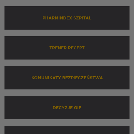
PHARMINDEX SZPITAL
TRENER RECEPT
KOMUNIKATY BEZPIECZEŃSTWA
DECYZJE GIF