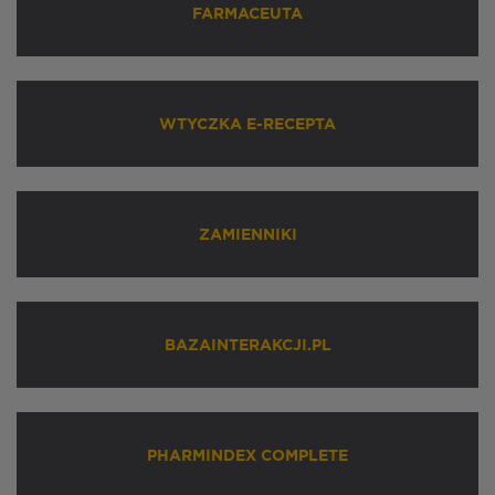
FARMACEUTA
WTYCZKA E-RECEPTA
ZAMIENNIKI
BAZAINTERAKCJI.PL
PHARMINDEX COMPLETE