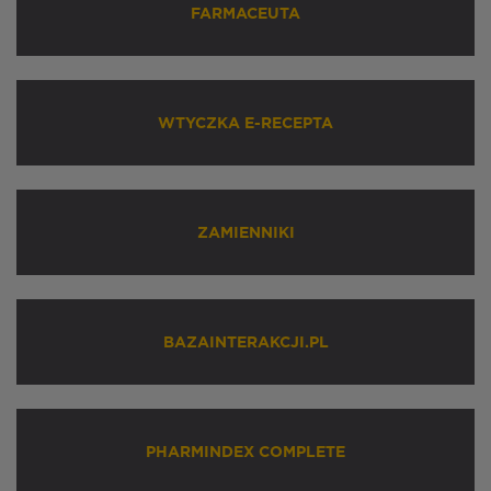
FARMACEUTA
WTYCZKA E-RECEPTA
ZAMIENNIKI
BAZAINTERAKCJI.PL
PHARMINDEX COMPLETE