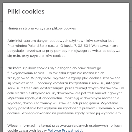
Pliki cookies
Niniejsza strona korzysta z plików cookies
Pharmindex Mobile
INSTALUJ
ZA DARMO - w Google Play
Administratorem danych osobowych użytkowników serwisu jest
Pharmindex Poland Sp. z o.o., ul. Olkuska 7, 02-604 Warszawa, które
pozyskuje i przetwarza przy pomocy niniejszego serwisu, co odbywa
Pharmindex - lider wi
się m.in. przy użyciu plików cookies.
ZALOGUJ SIĘ
ZAREJESTRUJ SIĘ
Niektóre z plików cookies są niezbędne do prawidłowego
funkcjonowania serwisu i w związku z tym nie można z nich
zrezygnować. W przypadku wyrażenia zgody pliki cookies stosowane
Q45.2 - Wrodzona torbiel trzustki
są również w celu poprawy komfortu korzystania z serwisu, integracji
Więcej na lekiicd10.pl
serwisu z treściami dostarczanymi przez zewnętrznych dostawców i w
celu śledzenia aktywności użytkowników dla potrzeb marketingowych.
Wyrażona zgoda jest dobrowolna i można ją w dowolnym momencie
wycofać, dokonując zmiany w ustawieniach przeglądarki. Wycofanie
zgody pozostanie bez wpływu na zgodność z prawem używania plików
cookies, którego dokonano na podstawie zgody przed jej wycofaniem.
Więcej informacji na temat przetwarzania danych osobowych i plikach
cookie zawartych jest w
Polityce Prywatności
.