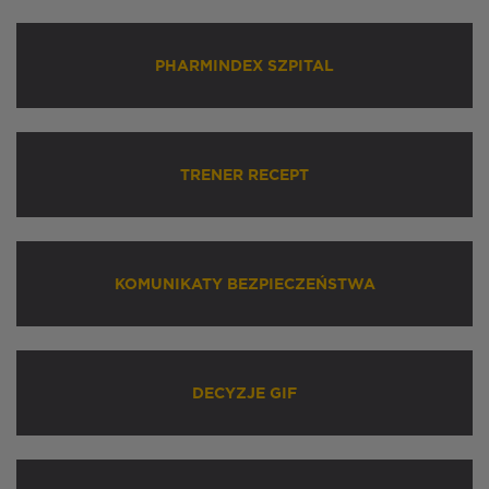
PHARMINDEX SZPITAL
TRENER RECEPT
KOMUNIKATY BEZPIECZEŃSTWA
DECYZJE GIF