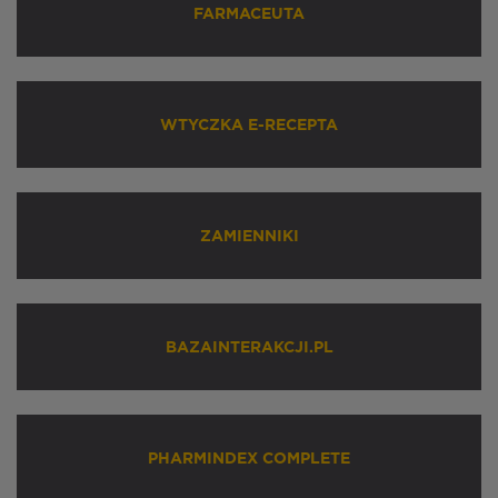
FARMACEUTA
WTYCZKA E-RECEPTA
ZAMIENNIKI
BAZAINTERAKCJI.PL
PHARMINDEX COMPLETE