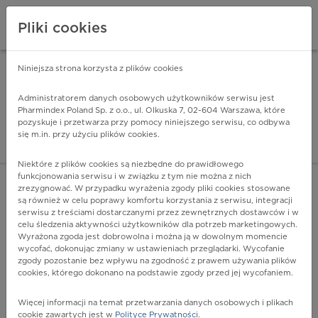
Pliki cookies
Niniejsza strona korzysta z plików cookies
Pharmindex Mobile
INSTALUJ
ZA DARMO - w Google Play
Administratorem danych osobowych użytkowników serwisu jest
Pharmindex Poland Sp. z o.o., ul. Olkuska 7, 02-604 Warszawa, które
pozyskuje i przetwarza przy pomocy niniejszego serwisu, co odbywa
Pharmindex - lider wi
się m.in. przy użyciu plików cookies.
ZALOGUJ SIĘ
ZAREJESTRUJ SIĘ
Niektóre z plików cookies są niezbędne do prawidłowego
funkcjonowania serwisu i w związku z tym nie można z nich
zrezygnować. W przypadku wyrażenia zgody pliki cookies stosowane
Q39.0 - Zarośnięcie przełyku bez przetoki
są również w celu poprawy komfortu korzystania z serwisu, integracji
Więcej na lekiicd10.pl
serwisu z treściami dostarczanymi przez zewnętrznych dostawców i w
celu śledzenia aktywności użytkowników dla potrzeb marketingowych.
Wyrażona zgoda jest dobrowolna i można ją w dowolnym momencie
wycofać, dokonując zmiany w ustawieniach przeglądarki. Wycofanie
zgody pozostanie bez wpływu na zgodność z prawem używania plików
cookies, którego dokonano na podstawie zgody przed jej wycofaniem.
Więcej informacji na temat przetwarzania danych osobowych i plikach
cookie zawartych jest w
Polityce Prywatności
.