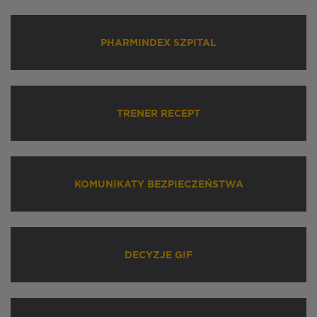
PHARMINDEX SZPITAL
TRENER RECEPT
KOMUNIKATY BEZPIECZEŃSTWA
DECYZJE GIF