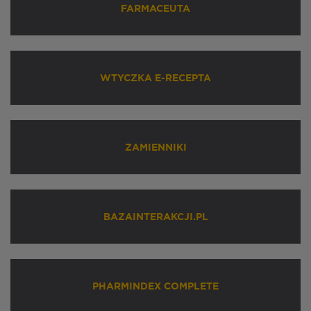
FARMACEUTA
WTYCZKA E-RECEPTA
ZAMIENNIKI
BAZAINTERAKCJI.PL
PHARMINDEX COMPLETE