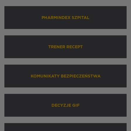
PHARMINDEX SZPITAL
TRENER RECEPT
KOMUNIKATY BEZPIECZEŃSTWA
DECYZJE GIF