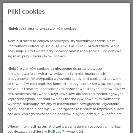
Pliki cookies
Niniejsza strona korzysta z plików cookies
Pharmindex Mobile
INSTALUJ
ZA DARMO - w Google Play
Administratorem danych osobowych użytkowników serwisu jest
Pharmindex Poland Sp. z o.o., ul. Olkuska 7, 02-604 Warszawa, które
pozyskuje i przetwarza przy pomocy niniejszego serwisu, co odbywa
Pharmindex - lider wi
się m.in. przy użyciu plików cookies.
ZALOGUJ SIĘ
ZAREJESTRUJ SIĘ
Niektóre z plików cookies są niezbędne do prawidłowego
funkcjonowania serwisu i w związku z tym nie można z nich
zrezygnować. W przypadku wyrażenia zgody pliki cookies stosowane
Q35 - Rozszczep podniebienia
są również w celu poprawy komfortu korzystania z serwisu, integracji
Więcej na lekiicd10.pl
serwisu z treściami dostarczanymi przez zewnętrznych dostawców i w
celu śledzenia aktywności użytkowników dla potrzeb marketingowych.
Wyrażona zgoda jest dobrowolna i można ją w dowolnym momencie
wycofać, dokonując zmiany w ustawieniach przeglądarki. Wycofanie
zgody pozostanie bez wpływu na zgodność z prawem używania plików
cookies, którego dokonano na podstawie zgody przed jej wycofaniem.
Więcej informacji na temat przetwarzania danych osobowych i plikach
cookie zawartych jest w
Polityce Prywatności
.