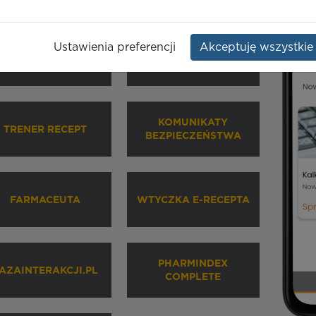
Ustawienia preferencji
Akceptuję wszystkie
HARMINDEX MOBILE
INHALATORY
KOMUNIKATY
TRENER RECEPT
BEZPIECZEŃSTWA
FARMACEUTA
WTYCZKA E-RECEPTA
PHARMINDEX
AZAINTERAKCJI.PL
COMPLETE