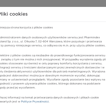
edzy o lekach
WISY PHARMINDEX
DATA LICENSING
SKLEP
Pliki cookies
iniejsza strona korzysta z plików cookies
dministratorem danych osobowych użytkowników serwisu jest Pharmindex
krtani, nieokreślona
oland Sp. z o.o., ul. Olkuska 7, 02-604 Warszawa, które pozyskuje i przetwarza
rzy pomocy niniejszego serwisu, co odbywa się m.in. przy użyciu plików cookies.
iektóre z plików cookies są niezbędne do prawidłowego funkcjonowania serwisu 
 związku z tym nie można z nich zrezygnować. W przypadku wyrażenia zgody pli
ookies stosowane są również w celu poprawy komfortu korzystania z serwisu,
ntegracji serwisu z treściami dostarczanymi przez zewnętrznych dostawców i w
elu śledzenia aktywności użytkowników dla potrzeb marketingowych. Wyrażona
goda jest dobrowolna i można ją w dowolnym momencie wycofać, dokonując
miany w ustawieniach przeglądarki. Wycofanie zgody pozostanie bez wpływu na
godność z prawem używania plików cookies, którego dokonano na podstawie
gody przed jej wycofaniem.
nia
ięcej informacji na temat przetwarzania danych osobowych i plikach cookie
awartych jest w
Polityce Prywatności
.
istów ochrony zdrowia